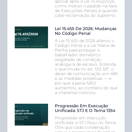
aplicar após a Lei 15.402/2026,
como instruir o pedido na Vara
de Execuções Penais e quando
cabe reclamação ao Supremo.
Lei 15.455 De 2026: Mudanças
No Código Penal
A Lei 15.455 de 2026 alterou o
Código Penal e a Lei Maria da
Penha para proteger o
trabalhador doméstico
resgatado de condição
análoga à de escravo. Entenda
o que muda no art. 129, §9º, o
dever de comunicação em 48h
e as medidas protetivas — e
por que a pena NÃO
aumentou, ao contrário do que
a imprensa noticiou.
Progressão Em Execução
Unificada: STJ E O Tema 1354
Progressão em execução
unificada: o STJ fixou no Tema
1354 que cada condenação