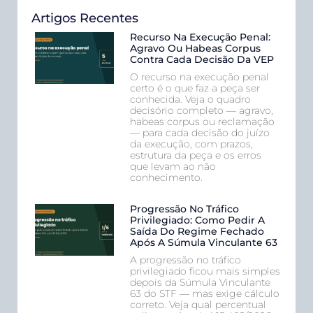
Artigos Recentes
Recurso Na Execução Penal:
Agravo Ou Habeas Corpus
Contra Cada Decisão Da VEP
O recurso na execução penal
certo é o que faz a peça ser
conhecida. Veja o quadro
decisório completo — agravo,
habeas corpus ou reclamação
— para cada decisão do juízo
da execução, com prazos,
estrutura da peça e os erros
que levam ao não
conhecimento.
Progressão No Tráfico
Privilegiado: Como Pedir A
Saída Do Regime Fechado
Após A Súmula Vinculante 63
A progressão no tráfico
privilegiado ficou mais simples
depois da Súmula Vinculante
63 do STF — mas exige cálculo
correto. Veja qual percentual