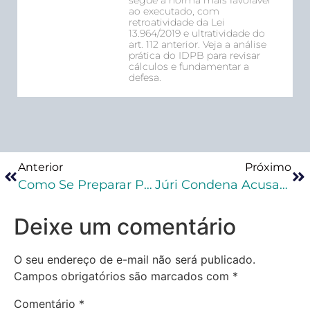
segue a norma mais favorável
ao executado, com
retroatividade da Lei
13.964/2019 e ultratividade do
art. 112 anterior. Veja a análise
prática do IDPB para revisar
cálculos e fundamentar a
defesa.
Anterior
Próximo
Como Se Preparar Para O Exame Da Ordem
Júri Condena Acusados De Matar Casal No Vale: Como Advogar No Júri
Deixe um comentário
O seu endereço de e-mail não será publicado.
Campos obrigatórios são marcados com
*
Comentário
*