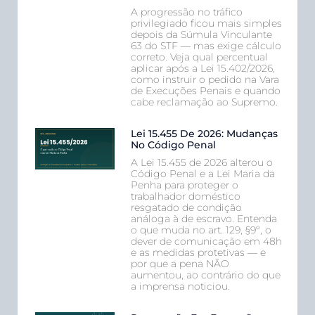
A progressão no tráfico
privilegiado ficou mais simples
depois da Súmula Vinculante
63 do STF — mas exige cálculo
correto. Veja qual percentual
aplicar após a Lei 15.402/2026,
como instruir o pedido na Vara
de Execuções Penais e quando
cabe reclamação ao Supremo.
Lei 15.455 De 2026: Mudanças
No Código Penal
A Lei 15.455 de 2026 alterou o
Código Penal e a Lei Maria da
Penha para proteger o
trabalhador doméstico
resgatado de condição
análoga à de escravo. Entenda
o que muda no art. 129, §9º, o
dever de comunicação em 48h
e as medidas protetivas — e
por que a pena NÃO
aumentou, ao contrário do que
a imprensa noticiou.