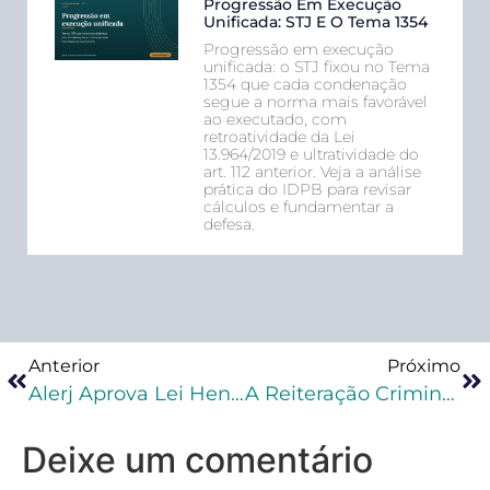
Progressão Em Execução
Unificada: STJ E O Tema 1354
Progressão em execução
unificada: o STJ fixou no Tema
1354 que cada condenação
segue a norma mais favorável
ao executado, com
retroatividade da Lei
13.964/2019 e ultratividade do
art. 112 anterior. Veja a análise
prática do IDPB para revisar
cálculos e fundamentar a
defesa.
Anterior
Próximo
Alerj Aprova Lei Henry Borel
A Reiteração Criminosa Inviabiliza Aplicação Do Princípio Da Insignificância
Deixe um comentário