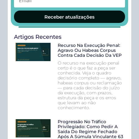
Receber atualizações
Artigos Recentes
Recurso Na Execução Penal:
Agravo Ou Habeas Corpus
Contra Cada Decisão Da VEP
O recurso na execução penal
certo é o que faz a peça ser
conhecida. Veja o quadro
decisório completo — agravo,
habeas corpus ou reclamação
— para cada decisão do juízo
da execução, com prazos,
estrutura da peça e os erros
que levam ao não
conhecimento.
Progressão No Tráfico
Privilegiado: Como Pedir A
Saída Do Regime Fechado
Após A Súmula Vinculante 63