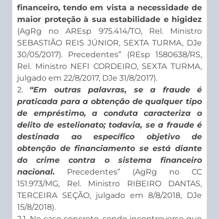
financeiro, tendo em vista a necessidade de
maior proteção à sua estabilidade e higidez
(AgRg no AREsp 975.414/TO, Rel. Ministro
SEBASTIÃO REIS JÚNIOR, SEXTA TURMA, DJe
30/05/2017). Precedentes” (REsp 1580638/RS,
Rel. Ministro NEFI CORDEIRO, SEXTA TURMA,
julgado em 22/8/2017, DJe 31/8/2017).
2.
“Em outras palavras, se a fraude é
praticada para a obtenção de qualquer tipo
de empréstimo, a conduta caracteriza o
delito de estelionato; todavia, se a fraude é
destinada ao específico objetivo de
obtenção de financiamento se está diante
do crime contra o sistema financeiro
nacional.
Precedentes” (AgRg no CC
151.973/MG, Rel. Ministro RIBEIRO DANTAS,
TERCEIRA SEÇÃO, julgado em 8/8/2018, DJe
15/8/2018).
2.1. No caso concreto, sendo incontroverso que