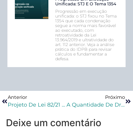
Unificada: STJ E O Tema 1354
Progressão em execução
unificada: o STJ fixou no Tema
1354 que cada condenação
segue a norma mais favorável
ao executado, com
retroatividade da Lei
13.964/2019 e ultratividade do
art. 112 anterior. Veja a análise
prática do IDPB para revisar
cálculos e fundamentar a
defesa.
Anterior
Próximo
Projeto De Lei 82/21 Cria Protocolo Para Combater Violência Contra Mulher No Transporte Público
A Quantidade De Droga Apreendida E Seu Reflexo Na Prisão E Na Dosimetria Da Pena
Deixe um comentário