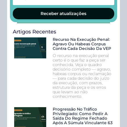
Receber atualizações
Artigos Recentes
Recurso Na Execução Penal:
Agravo Ou Habeas Corpus
Contra Cada Decisão Da VEP
O recurso na execução penal
certo é o que faz a peça ser
conhecida. Veja o quadro
decisório completo — agravo,
habeas corpus ou reclamação
— para cada decisão do juízo
da execução, com prazos,
estrutura da peça e os erros
que levam ao não
conhecimento.
Progressão No Tráfico
Privilegiado: Como Pedir A
Saída Do Regime Fechado
Após A Súmula Vinculante 63