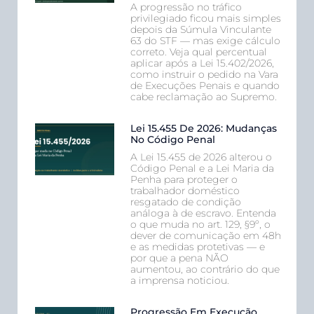
A progressão no tráfico
privilegiado ficou mais simples
depois da Súmula Vinculante
63 do STF — mas exige cálculo
correto. Veja qual percentual
aplicar após a Lei 15.402/2026,
como instruir o pedido na Vara
de Execuções Penais e quando
cabe reclamação ao Supremo.
Lei 15.455 De 2026: Mudanças
No Código Penal
A Lei 15.455 de 2026 alterou o
Código Penal e a Lei Maria da
Penha para proteger o
trabalhador doméstico
resgatado de condição
análoga à de escravo. Entenda
o que muda no art. 129, §9º, o
dever de comunicação em 48h
e as medidas protetivas — e
por que a pena NÃO
aumentou, ao contrário do que
a imprensa noticiou.
Progressão Em Execução