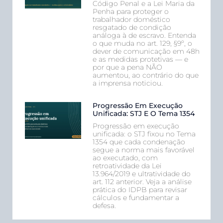
Código Penal e a Lei Maria da
Penha para proteger o
trabalhador doméstico
resgatado de condição
análoga à de escravo. Entenda
o que muda no art. 129, §9º, o
dever de comunicação em 48h
e as medidas protetivas — e
por que a pena NÃO
aumentou, ao contrário do que
a imprensa noticiou.
Progressão Em Execução
Unificada: STJ E O Tema 1354
Progressão em execução
unificada: o STJ fixou no Tema
1354 que cada condenação
segue a norma mais favorável
ao executado, com
retroatividade da Lei
13.964/2019 e ultratividade do
art. 112 anterior. Veja a análise
prática do IDPB para revisar
cálculos e fundamentar a
defesa.