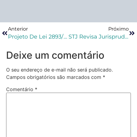
Anterior
Próximo
Projeto De Lei 2893/19 Exclui Do Código Penal As Duas Hipóteses De Não Punição Do Aborto Praticado Por Médicos
STJ Revisa Jurisprudência Sobre Artigo 366 Do CPP
Deixe um comentário
O seu endereço de e-mail não será publicado.
Campos obrigatórios são marcados com
*
Comentário
*