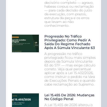
decisório completo — agravo,
habeas corpus ou reclamação
— para cada decisão do juízo
da execução, com prazos,
estrutura da peça e os erros
que levam ao não
conhecimento.
Progressão No Tráfico
Privilegiado: Como Pedir A
Saída Do Regime Fechado
Após A Súmula Vinculante 63
A progressão no tráfico
privilegiado ficou mais simples
depois da Súmula Vinculante
63 do STF — mas exige cálculo
correto. Veja qual percentual
aplicar após a Lei 15.402/2026,
como instruir o pedido na Vara
de Execuções Penais e quando
cabe reclamação ao Supremo.
Lei 15.455 De 2026: Mudanças
No Código Penal
A Lei 15.455 de 2026 alterou o