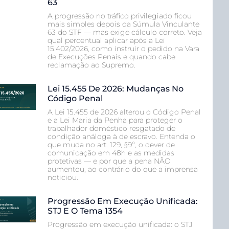
63
A progressão no tráfico privilegiado ficou
mais simples depois da Súmula Vinculante
63 do STF — mas exige cálculo correto. Veja
qual percentual aplicar após a Lei
15.402/2026, como instruir o pedido na Vara
de Execuções Penais e quando cabe
reclamação ao Supremo.
Lei 15.455 De 2026: Mudanças No
Código Penal
A Lei 15.455 de 2026 alterou o Código Penal
e a Lei Maria da Penha para proteger o
trabalhador doméstico resgatado de
condição análoga à de escravo. Entenda o
que muda no art. 129, §9º, o dever de
comunicação em 48h e as medidas
protetivas — e por que a pena NÃO
aumentou, ao contrário do que a imprensa
noticiou.
Progressão Em Execução Unificada:
STJ E O Tema 1354
Progressão em execução unificada: o STJ