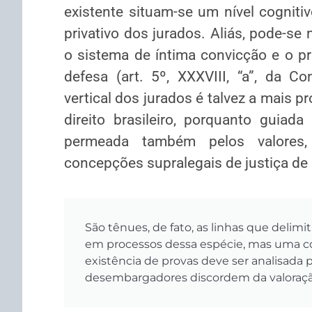
existente situam-se um nível cogniti
privativo dos jurados. Aliás, pode-s
o sistema de íntima convicção e o pri
defesa (art. 5º, XXXVIII, “a”, da Co
vertical dos jurados é talvez a mais p
direito brasileiro, porquanto guiad
permeada também pelos valores, c
concepções supralegais de justiça de
São tênues, de fato, as linhas que delim
em processos dessa espécie, mas uma co
existência de provas deve ser analisada p
desembargadores discordem da valoração