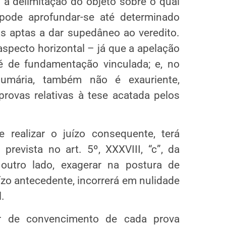
 a delimitação do objeto sobre o qual
 pode aprofundar-se até determinado
as aptas a dar supedâneo ao veredito.
aspecto horizontal – já que a apelação
 é de fundamentação vinculada; e, no
sumária, também não é exauriente,
provas relativas à tese acatada pelos
e realizar o juízo consequente, terá
prevista no art. 5º, XXXVIII, “c”, da
 outro lado, exagerar na postura de
ízo antecedente, incorrerá em nulidade
.
r de convencimento de cada prova