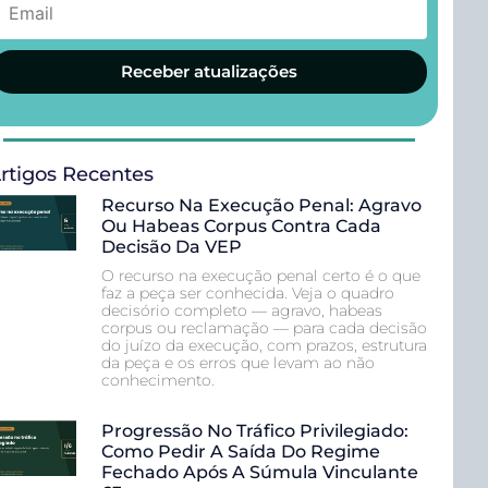
Receber atualizações
rtigos Recentes
Recurso Na Execução Penal: Agravo
Ou Habeas Corpus Contra Cada
Decisão Da VEP
O recurso na execução penal certo é o que
faz a peça ser conhecida. Veja o quadro
decisório completo — agravo, habeas
corpus ou reclamação — para cada decisão
do juízo da execução, com prazos, estrutura
da peça e os erros que levam ao não
conhecimento.
Progressão No Tráfico Privilegiado:
Como Pedir A Saída Do Regime
Fechado Após A Súmula Vinculante