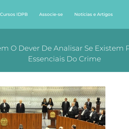
Cursos IDPB
Associe-se
Notícias e Artigos
 Tem O Dever De Analisar Se Existe
Essenciais Do Crime