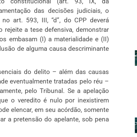
constitucional (art. 93, IX, da
amentação das decisões judiciais, o
no art. 593, III, “d”, do CPP deverá
 rejeite a tese defensiva, demonstrar
s embasam (I) a materialidade e (II)
xclusão de alguma causa descriminante
enciais do delito – além das causas
dade eventualmente tratadas pelo réu –
amente, pelo Tribunal. Se a apelação
ue o veredito é nulo por inexistirem
pode elencar, em seu acórdão, somente
tar a pretensão do apelante, sob pena