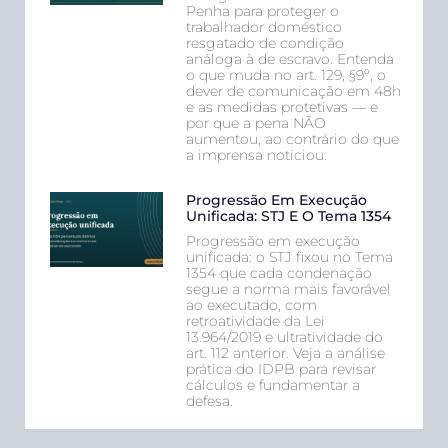
Penha para proteger o
trabalhador doméstico
resgatado de condição
análoga à de escravo. Entenda
o que muda no art. 129, §9º, o
dever de comunicação em 48h
e as medidas protetivas — e
por que a pena NÃO
aumentou, ao contrário do que
a imprensa noticiou.
Progressão Em Execução
Unificada: STJ E O Tema 1354
Progressão em execução
unificada: o STJ fixou no Tema
1354 que cada condenação
segue a norma mais favorável
ao executado, com
retroatividade da Lei
13.964/2019 e ultratividade do
art. 112 anterior. Veja a análise
prática do IDPB para revisar
cálculos e fundamentar a
defesa.