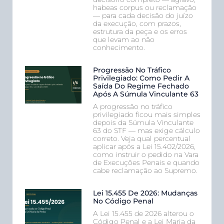
habeas corpus ou reclamação
— para cada decisão do juízo
da execução, com prazos,
estrutura da peça e os erros
que levam ao não
conhecimento.
Progressão No Tráfico
Privilegiado: Como Pedir A
Saída Do Regime Fechado
Após A Súmula Vinculante 63
A progressão no tráfico
privilegiado ficou mais simples
depois da Súmula Vinculante
63 do STF — mas exige cálculo
correto. Veja qual percentual
aplicar após a Lei 15.402/2026,
como instruir o pedido na Vara
de Execuções Penais e quando
cabe reclamação ao Supremo.
Lei 15.455 De 2026: Mudanças
No Código Penal
A Lei 15.455 de 2026 alterou o
Código Penal e a Lei Maria da