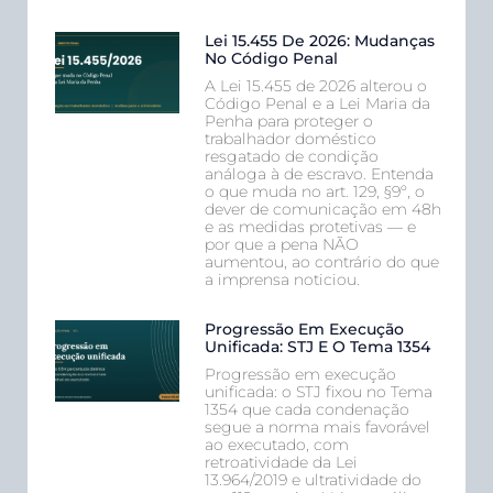
Lei 15.455 De 2026: Mudanças
No Código Penal
A Lei 15.455 de 2026 alterou o
Código Penal e a Lei Maria da
Penha para proteger o
trabalhador doméstico
resgatado de condição
análoga à de escravo. Entenda
o que muda no art. 129, §9º, o
dever de comunicação em 48h
e as medidas protetivas — e
por que a pena NÃO
aumentou, ao contrário do que
a imprensa noticiou.
Progressão Em Execução
Unificada: STJ E O Tema 1354
Progressão em execução
unificada: o STJ fixou no Tema
1354 que cada condenação
segue a norma mais favorável
ao executado, com
retroatividade da Lei
13.964/2019 e ultratividade do