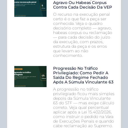
Agravo Ou Habeas Corpus
Contra Cada Decisão Da VEP
O recurso na execução penal
certo é o que faz a peça ser
conhecida. Veja o quadro
decisório completo — agravo,
habeas corpus ou reclamação
— para cada decisão do juízo
da execução, com prazos,
estrutura da peça e os erros
que levam ao não
conhecimento.
Progressão No Tráfico
Privilegiado: Como Pedir A
Saída Do Regime Fechado
Após A Súmula Vinculante 63
A progressão no tráfico
privilegiado ficou mais simples
depois da Súmula Vinculante
63 do STF — mas exige cálculo
correto. Veja qual percentual
aplicar após a Lei 15.402/2026,
como instruir o pedido na Vara
de Execuções Penais e quando
cabe reclamação ao Supremo.