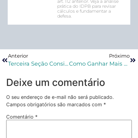
art. 112 anterior. Veja a análise
prática do IDPB para revisar
cálculos e fundamentar a
defesa.
Anterior
Próximo
Terceira Seção Considera Impossível Desclassificar Estupro De Vulnerável Para Delito De Importunação Sexual
Como Ganhar Mais Dinheiro Na Advocacia Criminal?
Deixe um comentário
O seu endereço de e-mail não será publicado.
Campos obrigatórios são marcados com
*
Comentário
*