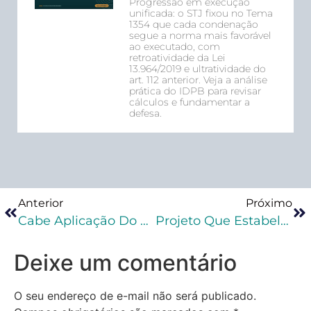
Progressão em execução
unificada: o STJ fixou no Tema
1354 que cada condenação
segue a norma mais favorável
ao executado, com
retroatividade da Lei
13.964/2019 e ultratividade do
art. 112 anterior. Veja a análise
prática do IDPB para revisar
cálculos e fundamentar a
defesa.
Anterior
Próximo
Cabe Aplicação Do Princípio Da Insignificância Ao Contrabando De Cigarros?
Projeto Que Estabelece Critérios Para A Busca E Apreensão Em Escritórios De Advocacia Vai A Sanção
Deixe um comentário
O seu endereço de e-mail não será publicado.