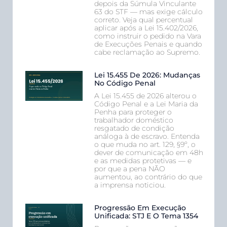
depois da Súmula Vinculante
63 do STF — mas exige cálculo
correto. Veja qual percentual
aplicar após a Lei 15.402/2026,
como instruir o pedido na Vara
de Execuções Penais e quando
cabe reclamação ao Supremo.
Lei 15.455 De 2026: Mudanças
No Código Penal
A Lei 15.455 de 2026 alterou o
Código Penal e a Lei Maria da
Penha para proteger o
trabalhador doméstico
resgatado de condição
análoga à de escravo. Entenda
o que muda no art. 129, §9º, o
dever de comunicação em 48h
e as medidas protetivas — e
por que a pena NÃO
aumentou, ao contrário do que
a imprensa noticiou.
Progressão Em Execução
Unificada: STJ E O Tema 1354