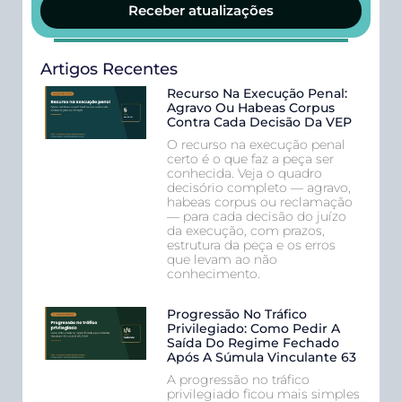
Receber atualizações
Artigos Recentes
Recurso Na Execução Penal:
Agravo Ou Habeas Corpus
Contra Cada Decisão Da VEP
O recurso na execução penal
certo é o que faz a peça ser
conhecida. Veja o quadro
decisório completo — agravo,
habeas corpus ou reclamação
— para cada decisão do juízo
da execução, com prazos,
estrutura da peça e os erros
que levam ao não
conhecimento.
Progressão No Tráfico
Privilegiado: Como Pedir A
Saída Do Regime Fechado
Após A Súmula Vinculante 63
A progressão no tráfico
privilegiado ficou mais simples