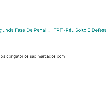
Como Identificar As Principais Peças Na Segunda Fase De Penal Da OAB?
os obrigatórios são marcados com
*