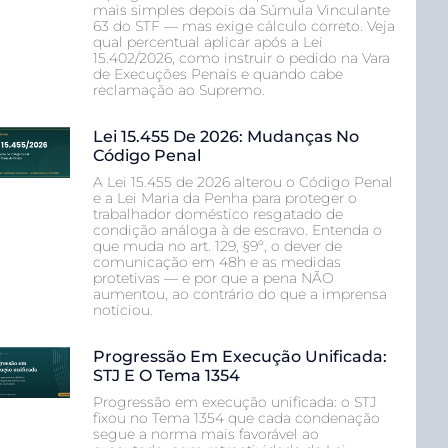
mais simples depois da Súmula Vinculante
63 do STF — mas exige cálculo correto. Veja
qual percentual aplicar após a Lei
15.402/2026, como instruir o pedido na Vara
de Execuções Penais e quando cabe
reclamação ao Supremo.
Lei 15.455 De 2026: Mudanças No
Código Penal
A Lei 15.455 de 2026 alterou o Código Penal
e a Lei Maria da Penha para proteger o
trabalhador doméstico resgatado de
condição análoga à de escravo. Entenda o
que muda no art. 129, §9º, o dever de
comunicação em 48h e as medidas
protetivas — e por que a pena NÃO
aumentou, ao contrário do que a imprensa
noticiou.
Progressão Em Execução Unificada:
STJ E O Tema 1354
Progressão em execução unificada: o STJ
fixou no Tema 1354 que cada condenação
segue a norma mais favorável ao