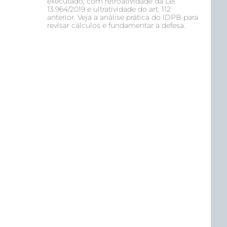
executado, com retroatividade da Lei
13.964/2019 e ultratividade do art. 112
anterior. Veja a análise prática do IDPB para
revisar cálculos e fundamentar a defesa.