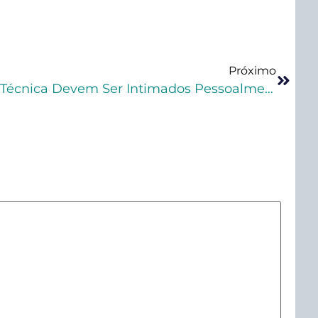
Próximo
TRF1-Réu Solto E Defesa Técnica Devem Ser Intimados Pessoalmente Da Sentença Condenatória