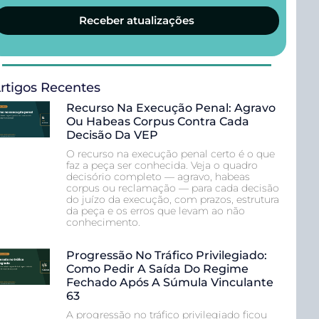
Receber atualizações
rtigos Recentes
Recurso Na Execução Penal: Agravo
Ou Habeas Corpus Contra Cada
Decisão Da VEP
O recurso na execução penal certo é o que
faz a peça ser conhecida. Veja o quadro
decisório completo — agravo, habeas
corpus ou reclamação — para cada decisão
do juízo da execução, com prazos, estrutura
da peça e os erros que levam ao não
conhecimento.
Progressão No Tráfico Privilegiado:
Como Pedir A Saída Do Regime
Fechado Após A Súmula Vinculante
63
A progressão no tráfico privilegiado ficou