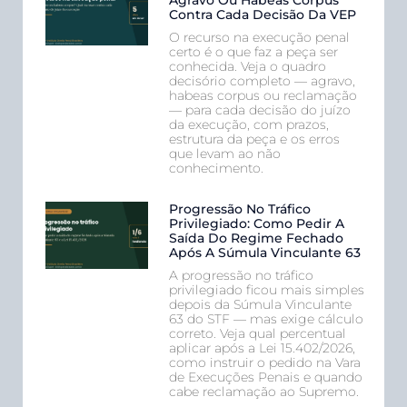
Contra Cada Decisão Da VEP
O recurso na execução penal
certo é o que faz a peça ser
conhecida. Veja o quadro
decisório completo — agravo,
habeas corpus ou reclamação
— para cada decisão do juízo
da execução, com prazos,
estrutura da peça e os erros
que levam ao não
conhecimento.
Progressão No Tráfico
Privilegiado: Como Pedir A
Saída Do Regime Fechado
Após A Súmula Vinculante 63
A progressão no tráfico
privilegiado ficou mais simples
depois da Súmula Vinculante
63 do STF — mas exige cálculo
correto. Veja qual percentual
aplicar após a Lei 15.402/2026,
como instruir o pedido na Vara
de Execuções Penais e quando
cabe reclamação ao Supremo.