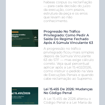
habeas corpus ou reclamação
— para cada decisão do juízo
da execução, com prazos,
estrutura da peça e os erros
que levam ao não
conhecimento.
Progressão No Tráfico
Privilegiado: Como Pedir A
Saída Do Regime Fechado
Após A Súmula Vinculante 63
A progressão no tráfico
privilegiado ficou mais simples
depois da Súmula Vinculante
63 do STF — mas exige cálculo
correto. Veja qual percentual
aplicar após a Lei 15.402/2026,
como instruir o pedido na Vara
de Execuções Penais e quando
cabe reclamação ao Supremo.
Lei 15.455 De 2026: Mudanças
No Código Penal
A Lei 15.455 de 2026 alterou o
Código Penal e a Lei Maria da