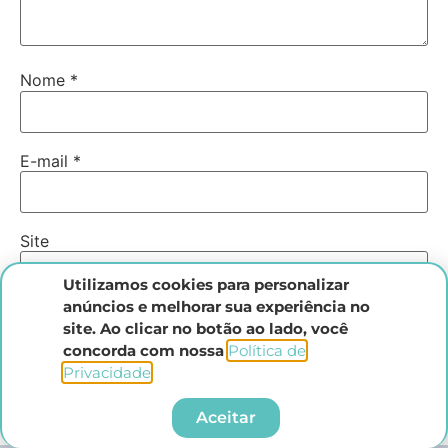
Nome
*
E-mail
*
Site
Utilizamos cookies para personalizar
anúncios e melhorar sua experiência no
site. Ao clicar no botão ao lado, você
Salvar meus dados neste navegador para a próxima
concorda com nossa
Política de
vez que eu comentar.
Privacidade
.​
Aceitar