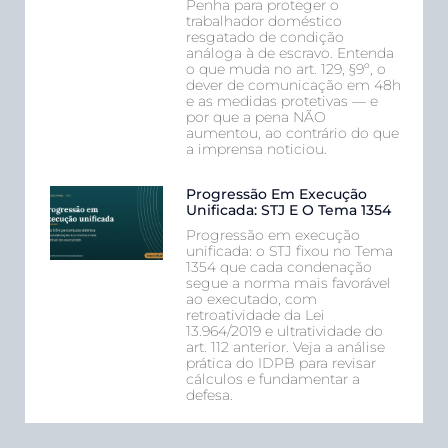
Penha para proteger o
trabalhador doméstico
resgatado de condição
análoga à de escravo. Entenda
o que muda no art. 129, §9º, o
dever de comunicação em 48h
e as medidas protetivas — e
por que a pena NÃO
aumentou, ao contrário do que
a imprensa noticiou.
Progressão Em Execução
Unificada: STJ E O Tema 1354
Progressão em execução
unificada: o STJ fixou no Tema
1354 que cada condenação
segue a norma mais favorável
ao executado, com
retroatividade da Lei
13.964/2019 e ultratividade do
art. 112 anterior. Veja a análise
prática do IDPB para revisar
cálculos e fundamentar a
defesa.