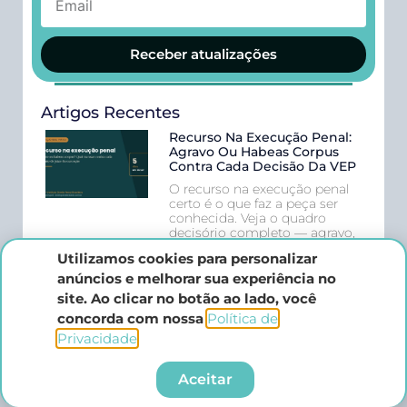
Receber atualizações
Artigos Recentes
Recurso Na Execução Penal:
Agravo Ou Habeas Corpus
Contra Cada Decisão Da VEP
O recurso na execução penal
certo é o que faz a peça ser
conhecida. Veja o quadro
decisório completo — agravo,
habeas corpus ou reclamação
Utilizamos cookies para personalizar
— para cada decisão do juízo
da execução, com prazos,
anúncios e melhorar sua experiência no
estrutura da peça e os erros
site. Ao clicar no botão ao lado, você
que levam ao não
concorda com nossa
Política de
conhecimento.
Privacidade
.​
Progressão No Tráfico
Privilegiado: Como Pedir A
Aceitar
Saída Do Regime Fechado
Após A Súmula Vinculante 63