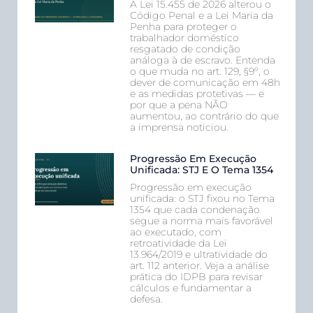
A Lei 15.455 de 2026 alterou o
Código Penal e a Lei Maria da
Penha para proteger o
trabalhador doméstico
resgatado de condição
análoga à de escravo. Entenda
o que muda no art. 129, §9º, o
dever de comunicação em 48h
e as medidas protetivas — e
por que a pena NÃO
aumentou, ao contrário do que
a imprensa noticiou.
Progressão Em Execução
Unificada: STJ E O Tema 1354
Progressão em execução
unificada: o STJ fixou no Tema
1354 que cada condenação
segue a norma mais favorável
ao executado, com
retroatividade da Lei
13.964/2019 e ultratividade do
art. 112 anterior. Veja a análise
prática do IDPB para revisar
cálculos e fundamentar a
defesa.