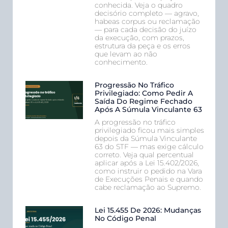
conhecida. Veja o quadro
decisório completo — agravo,
habeas corpus ou reclamação
— para cada decisão do juízo
da execução, com prazos,
estrutura da peça e os erros
que levam ao não
conhecimento.
Progressão No Tráfico
Privilegiado: Como Pedir A
Saída Do Regime Fechado
Após A Súmula Vinculante 63
A progressão no tráfico
privilegiado ficou mais simples
depois da Súmula Vinculante
63 do STF — mas exige cálculo
correto. Veja qual percentual
aplicar após a Lei 15.402/2026,
como instruir o pedido na Vara
de Execuções Penais e quando
cabe reclamação ao Supremo.
Lei 15.455 De 2026: Mudanças
No Código Penal