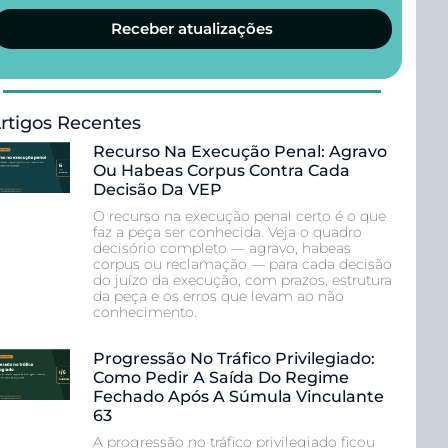
Receber atualizações
rtigos Recentes
Recurso Na Execução Penal: Agravo
Ou Habeas Corpus Contra Cada
Decisão Da VEP
O recurso na execução penal certo é o que
faz a peça ser conhecida. Veja o quadro
decisório completo — agravo, habeas
corpus ou reclamação — para cada decisão
do juízo da execução, com prazos, estrutura
da peça e os erros que levam ao não
conhecimento.
Progressão No Tráfico Privilegiado:
Como Pedir A Saída Do Regime
Fechado Após A Súmula Vinculante
63
A progressão no tráfico privilegiado ficou