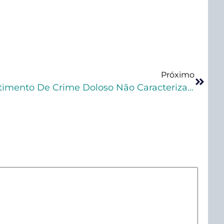
Próximo
TJMG Decide Que Cometimento De Crime Doloso Não Caracteriza Falta Grave Se Cometido Durante Período De Prova De Livramento Condicional