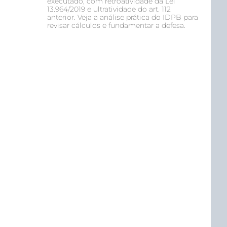
executado, com retroatividade da Lei
13.964/2019 e ultratividade do art. 112
anterior. Veja a análise prática do IDPB para
revisar cálculos e fundamentar a defesa.