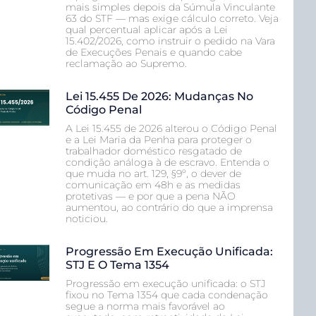
mais simples depois da Súmula Vinculante
63 do STF — mas exige cálculo correto. Veja
qual percentual aplicar após a Lei
15.402/2026, como instruir o pedido na Vara
de Execuções Penais e quando cabe
reclamação ao Supremo.
Lei 15.455 De 2026: Mudanças No
Código Penal
A Lei 15.455 de 2026 alterou o Código Penal
e a Lei Maria da Penha para proteger o
trabalhador doméstico resgatado de
condição análoga à de escravo. Entenda o
que muda no art. 129, §9º, o dever de
comunicação em 48h e as medidas
protetivas — e por que a pena NÃO
aumentou, ao contrário do que a imprensa
noticiou.
Progressão Em Execução Unificada:
STJ E O Tema 1354
Progressão em execução unificada: o STJ
fixou no Tema 1354 que cada condenação
segue a norma mais favorável ao