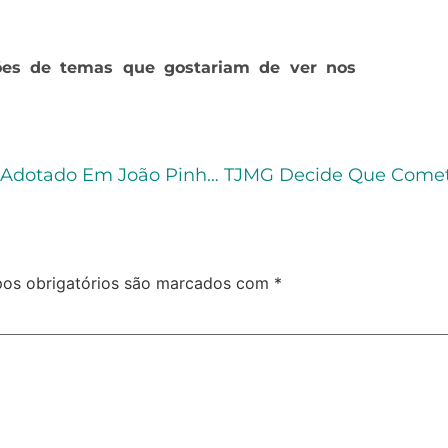
ões de temas que gostariam de ver nos
Projeto De Remição De Pena Por Leitura É Adotado Em João Pinheiro (MG)
os obrigatórios são marcados com
*