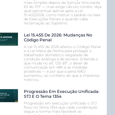
mais simples depois da Súmula Vinculante
63 do STF — mas exige cálculo correto. Veja
qual percentual aplicar após a Lei
15.402/2026, como instruir o pedido na Vara
de Execuções Penais e quando cabe
reclamação ao Supremo.
Lei 15.455 De 2026: Mudanças No
Código Penal
A Lei 15.455 de 2026 alterou o Código Penal
e a Lei Maria da Penha para proteger o
trabalhador doméstico resgatado de
condição análoga à de escravo. Entenda o
que muda no art. 129, §9º, o dever de
comunicação em 48h e as medidas
protetivas — e por que a pena NÃO
aumentou, ao contrário do que a imprensa
noticiou.
Progressão Em Execução Unificada:
STJ E O Tema 1354
Progressão em execução unificada: o STJ
fixou no Tema 1354 que cada condenação
segue a norma mais favorável ao