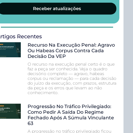
Receber atualizações
rtigos Recentes
Recurso Na Execução Penal: Agravo
Ou Habeas Corpus Contra Cada
Decisão Da VEP
O recurso na execução penal certo é o que
faz a peça ser conhecida. Veja o quadro
decisório completo — agravo, habeas
corpus ou reclamação — para cada decisão
do juízo da execução, com prazos, estrutura
da peça e os erros que levam ao não
conhecimento.
Progressão No Tráfico Privilegiado:
Como Pedir A Saída Do Regime
Fechado Após A Súmula Vinculante
63
A progressão no tráfico privilegiado ficou