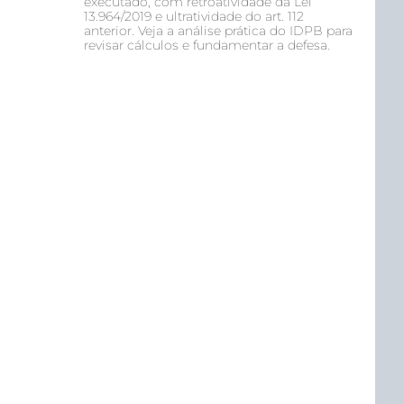
executado, com retroatividade da Lei
13.964/2019 e ultratividade do art. 112
anterior. Veja a análise prática do IDPB para
revisar cálculos e fundamentar a defesa.