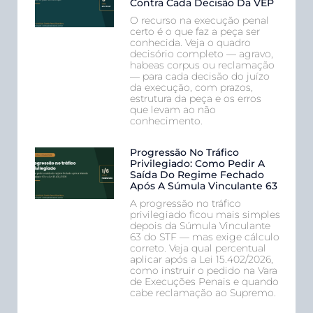
Contra Cada Decisão Da VEP
O recurso na execução penal
certo é o que faz a peça ser
conhecida. Veja o quadro
decisório completo — agravo,
habeas corpus ou reclamação
— para cada decisão do juízo
da execução, com prazos,
estrutura da peça e os erros
que levam ao não
conhecimento.
Progressão No Tráfico
Privilegiado: Como Pedir A
Saída Do Regime Fechado
Após A Súmula Vinculante 63
A progressão no tráfico
privilegiado ficou mais simples
depois da Súmula Vinculante
63 do STF — mas exige cálculo
correto. Veja qual percentual
aplicar após a Lei 15.402/2026,
como instruir o pedido na Vara
de Execuções Penais e quando
cabe reclamação ao Supremo.