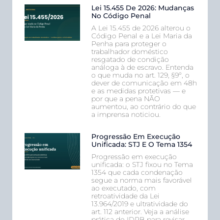
Lei 15.455 De 2026: Mudanças
No Código Penal
A Lei 15.455 de 2026 alterou o
Código Penal e a Lei Maria da
Penha para proteger o
trabalhador doméstico
resgatado de condição
análoga à de escravo. Entenda
o que muda no art. 129, §9º, o
dever de comunicação em 48h
e as medidas protetivas — e
por que a pena NÃO
aumentou, ao contrário do que
a imprensa noticiou.
Progressão Em Execução
Unificada: STJ E O Tema 1354
Progressão em execução
unificada: o STJ fixou no Tema
1354 que cada condenação
segue a norma mais favorável
ao executado, com
retroatividade da Lei
13.964/2019 e ultratividade do
art. 112 anterior. Veja a análise
prática do IDPB para revisar