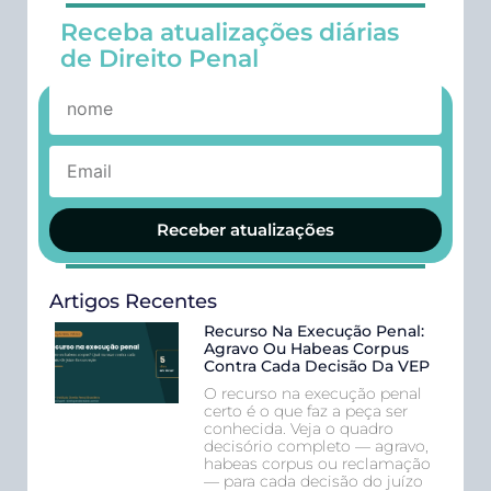
Receba atualizações diárias
de Direito Penal
Receber atualizações
Artigos Recentes
Recurso Na Execução Penal:
Agravo Ou Habeas Corpus
Contra Cada Decisão Da VEP
O recurso na execução penal
certo é o que faz a peça ser
conhecida. Veja o quadro
decisório completo — agravo,
habeas corpus ou reclamação
— para cada decisão do juízo