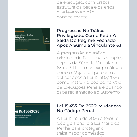
da execução, com prazos,
estrutura da peça e os erros
que levam ao não
conhecimento.
Progressão No Tráfico
Privilegiado: Como Pedir A
Saída Do Regime Fechado
Após A Súmula Vinculante 63
A progressão no tráfico
privilegiado ficou mais simples
depois da Súmula Vinculante
63 do STF — mas exige cálculo
correto. Veja qual percentual
aplicar após a Lei 15.402/2026,
como instruir o pedido na Vara
de Execuções Penais e quando
cabe reclamação ao Supremo.
Lei 15.455 De 2026: Mudanças
No Código Penal
A Lei 15.455 de 2026 alterou o
Código Penal e a Lei Maria da
Penha para proteger o
trabalhador doméstico