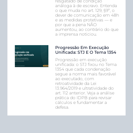
resgatado de condição
análoga à de escravo. Entenda
o que muda no art. 129, §9º, o
dever de comunicação em 48h
e as medidas protetivas — e
por que a pena NÃO
aumentou, ao contrário do que
a imprensa noticiou.
Progressão Em Execução
Unificada: STJ E O Tema 1354
Progressão em execução
unificada: o STJ fixou no Tema
1354 que cada condenação
segue a norma mais favorável
ao executado, com
retroatividade da Lei
13.964/2019 e ultratividade do
art. 112 anterior. Veja a análise
prática do IDPB para revisar
cálculos e fundamentar a
defesa.