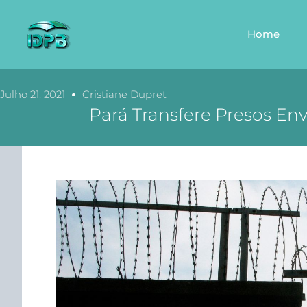
Home
Julho 21, 2021
Cristiane Dupret
Pará Transfere Presos Env