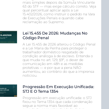
mais simples depois da Súmula Vinculante
63 do STF — mas exige cálculo correto. Veja
qual percentual aplicar após a Lei
15.402/2026, como instruir o pedido na Vara
de Execuções Penais e quando cabe
reclamação ao Supremo.
Lei 15.455 De 2026: Mudanças No
Código Penal
A Lei 15.455 de 2026 alterou o Código Penal
e a Lei Maria da Penha para proteger o
trabalhador doméstico resgatado de
condição análoga à de escravo. Entenda o
que muda no art. 129, §9º, o dever de
comunicação em 48h e as medidas
protetivas — e por que a pena NÃO
aumentou, ao contrário do que a imprensa
noticiou.
Progressão Em Execução Unificada:
STJ E O Tema 1354
Progressão em execução unificada: o STJ
fixou no Tema 1354 que cada condenação
segue a norma mais favorável ao