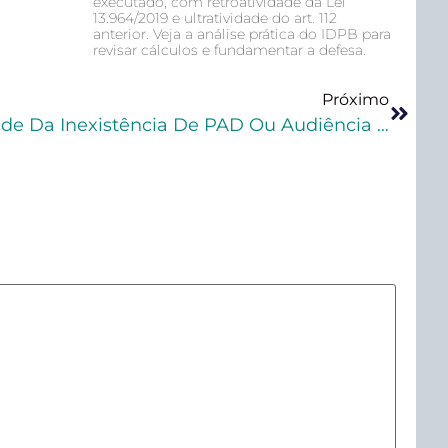
executado, com retroatividade da Lei
13.964/2019 e ultratividade do art. 112
anterior. Veja a análise prática do IDPB para
revisar cálculos e fundamentar a defesa.
Próximo
TJ AM Reconhece Nulidade Da Inexistência De PAD Ou Audiência De Justificação Para Reconhecimento De Falta Grave