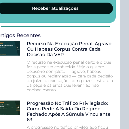
Receber atualizações
rtigos Recentes
Recurso Na Execução Penal: Agravo
Ou Habeas Corpus Contra Cada
Decisão Da VEP
O recurso na execução penal certo é o que
faz a peça ser conhecida. Veja o quadro
decisório completo — agravo, habeas
corpus ou reclamação — para cada decisão
do juízo da execução, com prazos, estrutura
da peça e os erros que levam ao não
conhecimento.
Progressão No Tráfico Privilegiado:
Como Pedir A Saída Do Regime
Fechado Após A Súmula Vinculante
63
A progressão no tráfico privilegiado ficou