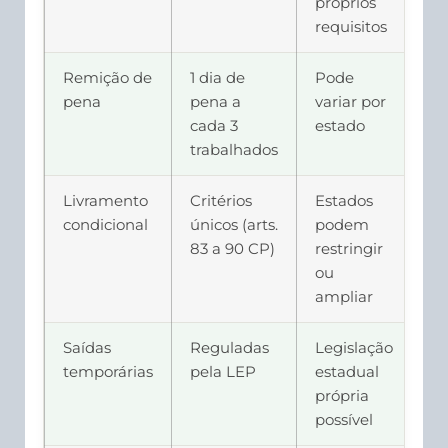
próprios
requisitos
Remição de
1 dia de
Pode
pena
pena a
variar por
cada 3
estado
trabalhados
Livramento
Critérios
Estados
condicional
únicos (arts.
podem
83 a 90 CP)
restringir
ou
ampliar
Saídas
Reguladas
Legislação
temporárias
pela LEP
estadual
própria
possível