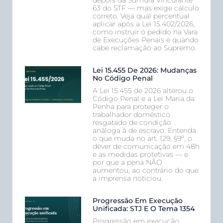
63 do STF — mas exige cálculo
correto. Veja qual percentual
aplicar após a Lei 15.402/2026,
como instruir o pedido na Vara
de Execuções Penais e quando
cabe reclamação ao Supremo.
Lei 15.455 De 2026: Mudanças
No Código Penal
A Lei 15.455 de 2026 alterou o
Código Penal e a Lei Maria da
Penha para proteger o
trabalhador doméstico
resgatado de condição
análoga à de escravo. Entenda
o que muda no art. 129, §9º, o
dever de comunicação em 48h
e as medidas protetivas — e
por que a pena NÃO
aumentou, ao contrário do que
a imprensa noticiou.
Progressão Em Execução
Unificada: STJ E O Tema 1354
Progressão em execução