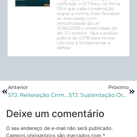
unificada: o STJ fixou no Tema
1354 que cada condenação
segue a norma mais favorável
ao executado, com
retroatividade da Lei
13.964/2019 e ultratividade do
art. 112 anterior. Veja a análise
prática do IDPB para revisar
cálculos e fundamentar a
defesa.
Anterior
Próximo
STJ: Reiteração Criminosa E Aplicação Do Princípio Da Insignificância
STJ: Sustentação Oral Em Agravo Nos Colegiados Penais Terá Cinco Minutos
Deixe um comentário
O seu endereço de e-mail não será publicado.
Campos obrigatórios são marcados com
*