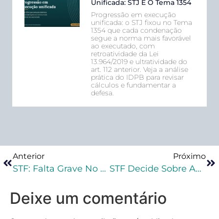
Unificada: STJ E O Tema 1354
Progressão em execução
unificada: o STJ fixou no Tema
1354 que cada condenação
segue a norma mais favorável
ao executado, com
retroatividade da Lei
13.964/2019 e ultratividade do
art. 112 anterior. Veja a análise
prática do IDPB para revisar
cálculos e fundamentar a
defesa.
Anterior
Próximo
STF: Falta Grave No Decorrer Da Execução Penal Interrompe O Prazo Para Progressão De Regime
STF Decide Sobre Audiência De Custódia E Irregularidade Passível De Ser Sanada
Deixe um comentário