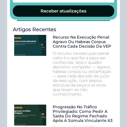
Receber atualizações
Artigos Recentes
Recurso Na Execução Penal:
Agravo Ou Habeas Corpus
Contra Cada Decisão Da VEP
O recurso na execução penal
certo é o que faz a peça ser
conhecida. Veja o quadro
decisório completo — agravo,
habeas corpus ou reclamação
— para cada decisão do juízo
da execução, com prazos,
estrutura da peça e os erros
que levam ao não
conhecimento.
Progressão No Tráfico
Privilegiado: Como Pedir A
Saída Do Regime Fechado
Após A Súmula Vinculante 63