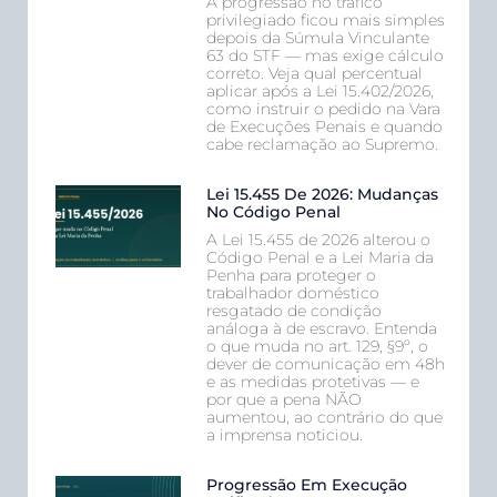
A progressão no tráfico
privilegiado ficou mais simples
depois da Súmula Vinculante
63 do STF — mas exige cálculo
correto. Veja qual percentual
aplicar após a Lei 15.402/2026,
como instruir o pedido na Vara
de Execuções Penais e quando
cabe reclamação ao Supremo.
Lei 15.455 De 2026: Mudanças
No Código Penal
A Lei 15.455 de 2026 alterou o
Código Penal e a Lei Maria da
Penha para proteger o
trabalhador doméstico
resgatado de condição
análoga à de escravo. Entenda
o que muda no art. 129, §9º, o
dever de comunicação em 48h
e as medidas protetivas — e
por que a pena NÃO
aumentou, ao contrário do que
a imprensa noticiou.
Progressão Em Execução