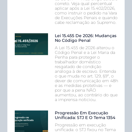
correto. Veja qual percentual
aplicar após a Lei 15.402/2026,
como instruir o pedido na Vara
de Execuções Penais e quando
cabe reclamação ao Supremo.
Lei 15.455 De 2026: Mudanças
No Código Penal
A Lei 15.455 de 2026 alterou o
Código Penal e a Lei Maria da
Penha para proteger o
trabalhador doméstico
resgatado de condição
análoga à de escravo. Entenda
o que muda no art. 129, §9º, o
dever de comunicação em 48h
e as medidas protetivas — e
por que a pena NÃO
aumentou, ao contrário do que
a imprensa noticiou.
Progressão Em Execução
Unificada: STJ E O Tema 1354
Progressão em execução
unificada: o STJ fixou no Tema