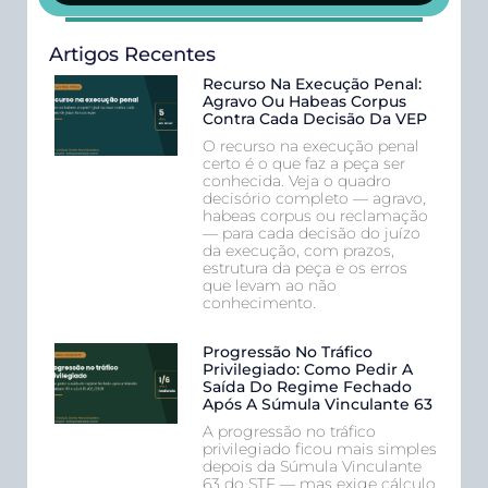
Artigos Recentes
Recurso Na Execução Penal:
Agravo Ou Habeas Corpus
Contra Cada Decisão Da VEP
O recurso na execução penal
certo é o que faz a peça ser
conhecida. Veja o quadro
decisório completo — agravo,
habeas corpus ou reclamação
— para cada decisão do juízo
da execução, com prazos,
estrutura da peça e os erros
que levam ao não
conhecimento.
Progressão No Tráfico
Privilegiado: Como Pedir A
Saída Do Regime Fechado
Após A Súmula Vinculante 63
A progressão no tráfico
privilegiado ficou mais simples
depois da Súmula Vinculante
63 do STF — mas exige cálculo