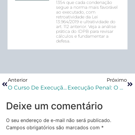
1354 que cada condenação
segue a norma mais favorável
ao executado, com
retroatividade da Lei
13.964/2019 e ultratividade do
art. 112 anterior. Veja a análise
prática do IDPB para revisar
cálculos e fundamentar a
defesa.
Anterior
Próximo
O Curso De Execução Penal Que Prepara Mais De 400 Especialistas Em Execução Penal
Execução Penal: O Que Pedir?
Deixe um comentário
O seu endereço de e-mail não será publicado.
Campos obrigatórios são marcados com
*