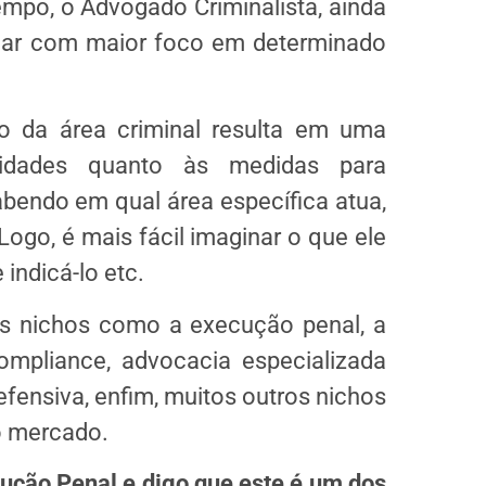
mpo, o Advogado Criminalista, ainda
uar com maior foco em determinado
o da área criminal resulta em uma
ridades quanto às medidas para
abendo em qual área específica atua,
Logo, é mais fácil imaginar o que ele
indicá-lo etc.
os nichos como a execução penal, a
ompliance, advocacia especializada
efensiva, enfim, muitos outros nichos
o mercado.
cução Penal e digo que este é um dos