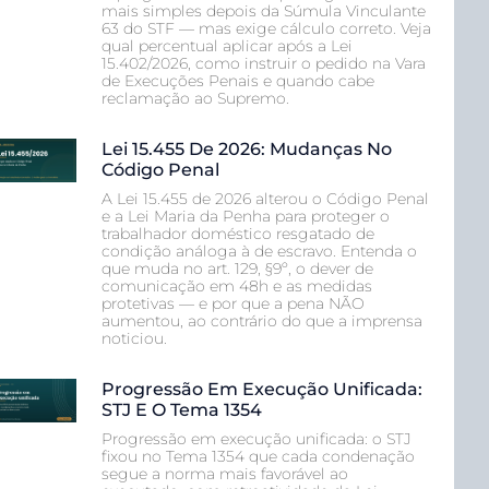
mais simples depois da Súmula Vinculante
63 do STF — mas exige cálculo correto. Veja
qual percentual aplicar após a Lei
15.402/2026, como instruir o pedido na Vara
de Execuções Penais e quando cabe
reclamação ao Supremo.
Lei 15.455 De 2026: Mudanças No
Código Penal
A Lei 15.455 de 2026 alterou o Código Penal
e a Lei Maria da Penha para proteger o
trabalhador doméstico resgatado de
condição análoga à de escravo. Entenda o
que muda no art. 129, §9º, o dever de
comunicação em 48h e as medidas
protetivas — e por que a pena NÃO
aumentou, ao contrário do que a imprensa
noticiou.
Progressão Em Execução Unificada:
STJ E O Tema 1354
Progressão em execução unificada: o STJ
fixou no Tema 1354 que cada condenação
segue a norma mais favorável ao