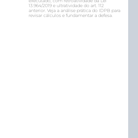
executado, com retroatividade da Lei
13.964/2019 e ultratividade do art. 112
anterior. Veja a análise prática do IDPB para
revisar cálculos e fundamentar a defesa.