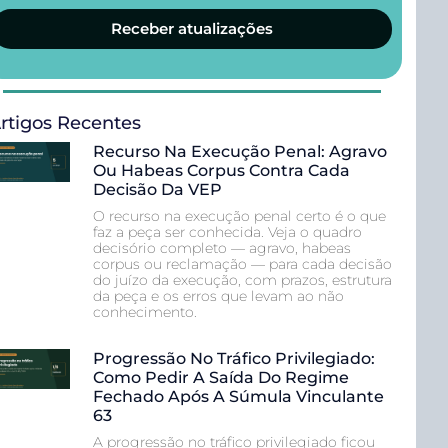
Receber atualizações
rtigos Recentes
Recurso Na Execução Penal: Agravo
Ou Habeas Corpus Contra Cada
Decisão Da VEP
O recurso na execução penal certo é o que
faz a peça ser conhecida. Veja o quadro
decisório completo — agravo, habeas
corpus ou reclamação — para cada decisão
do juízo da execução, com prazos, estrutura
da peça e os erros que levam ao não
conhecimento.
Progressão No Tráfico Privilegiado:
Como Pedir A Saída Do Regime
Fechado Após A Súmula Vinculante
63
A progressão no tráfico privilegiado ficou