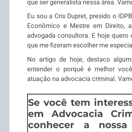
que ser generalista nessa área. Vamo
Eu sou a Cris Dupret, presido o IDP
Econômico e Mestre em Direito, au
advogada consultora. E hoje quero 
que me fizeram escolher me especia
No artigo de hoje, destaco algum
entender o porquê é melhor você
atuação na advocacia criminal. Vam
Se você tem interess
em Advocacia Crim
conhecer a nossa