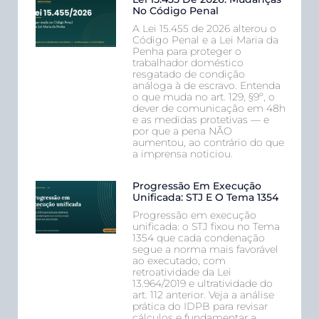
No Código Penal
A Lei 15.455 de 2026 alterou o
Código Penal e a Lei Maria da
Penha para proteger o
trabalhador doméstico
resgatado de condição
análoga à de escravo. Entenda
o que muda no art. 129, §9º, o
dever de comunicação em 48h
e as medidas protetivas — e
por que a pena NÃO
aumentou, ao contrário do que
a imprensa noticiou.
Progressão Em Execução
Unificada: STJ E O Tema 1354
Progressão em execução
unificada: o STJ fixou no Tema
1354 que cada condenação
segue a norma mais favorável
ao executado, com
retroatividade da Lei
13.964/2019 e ultratividade do
art. 112 anterior. Veja a análise
prática do IDPB para revisar
cálculos e fundamentar a