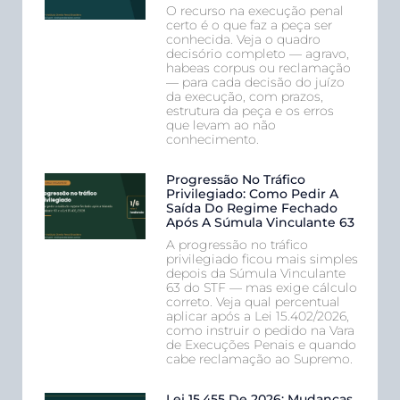
O recurso na execução penal
certo é o que faz a peça ser
conhecida. Veja o quadro
decisório completo — agravo,
habeas corpus ou reclamação
— para cada decisão do juízo
da execução, com prazos,
estrutura da peça e os erros
que levam ao não
conhecimento.
Progressão No Tráfico
Privilegiado: Como Pedir A
Saída Do Regime Fechado
Após A Súmula Vinculante 63
A progressão no tráfico
privilegiado ficou mais simples
depois da Súmula Vinculante
63 do STF — mas exige cálculo
correto. Veja qual percentual
aplicar após a Lei 15.402/2026,
como instruir o pedido na Vara
de Execuções Penais e quando
cabe reclamação ao Supremo.
Lei 15.455 De 2026: Mudanças