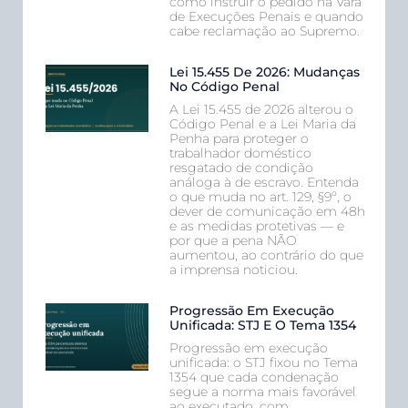
como instruir o pedido na Vara
de Execuções Penais e quando
cabe reclamação ao Supremo.
Lei 15.455 De 2026: Mudanças
No Código Penal
A Lei 15.455 de 2026 alterou o
Código Penal e a Lei Maria da
Penha para proteger o
trabalhador doméstico
resgatado de condição
análoga à de escravo. Entenda
o que muda no art. 129, §9º, o
dever de comunicação em 48h
e as medidas protetivas — e
por que a pena NÃO
aumentou, ao contrário do que
a imprensa noticiou.
Progressão Em Execução
Unificada: STJ E O Tema 1354
Progressão em execução
unificada: o STJ fixou no Tema
1354 que cada condenação
segue a norma mais favorável
ao executado, com