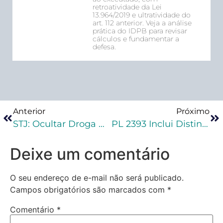
retroatividade da Lei
13.964/2019 e ultratividade do
art. 112 anterior. Veja a análise
prática do IDPB para revisar
cálculos e fundamentar a
defesa.
Anterior
Próximo
STJ: Ocultar Droga Na Região Pélvica Para Entrar Em Presídio Não Agrava Culpabilidade
PL 2393 Inclui Distinção Entre Autor E Participante De Crime No Código Penal
Deixe um comentário
O seu endereço de e-mail não será publicado.
Campos obrigatórios são marcados com
*
Comentário
*