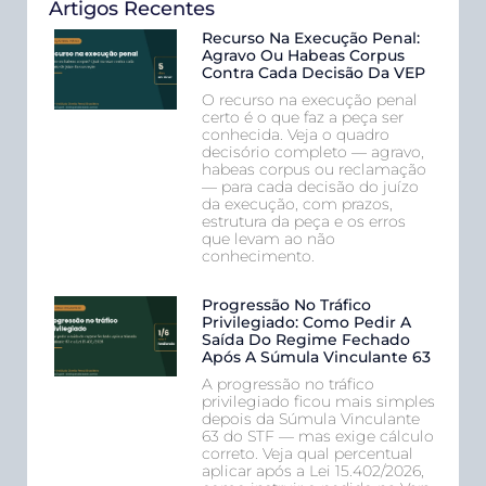
Artigos Recentes
Recurso Na Execução Penal:
Agravo Ou Habeas Corpus
Contra Cada Decisão Da VEP
O recurso na execução penal
certo é o que faz a peça ser
conhecida. Veja o quadro
decisório completo — agravo,
habeas corpus ou reclamação
— para cada decisão do juízo
da execução, com prazos,
estrutura da peça e os erros
que levam ao não
conhecimento.
Progressão No Tráfico
Privilegiado: Como Pedir A
Saída Do Regime Fechado
Após A Súmula Vinculante 63
A progressão no tráfico
privilegiado ficou mais simples
depois da Súmula Vinculante
63 do STF — mas exige cálculo
correto. Veja qual percentual
aplicar após a Lei 15.402/2026,