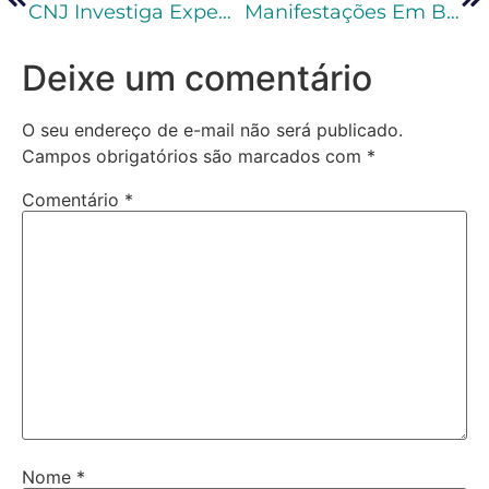
CNJ Investiga Expedição De Falso Mandado De Prisão Contra O Ministro Alexandre De Moraes
Manifestações Em Brasília 08 De Janeiro: Quais Crimes Podem Ser Imputados Aos Envolvidos?
Deixe um comentário
O seu endereço de e-mail não será publicado.
Campos obrigatórios são marcados com
*
Comentário
*
Nome
*