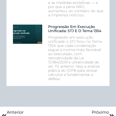
e as medidas protetivas — e
por que a pena NÃO
aumentou, ao contrário do que
a imprensa noticiou.
Progressão Em Execução
Unificada: STJ E O Tema 1354
Progressão em execução
unificada: o STJ fixou no Tema
1354 que cada condenação
segue a norma mais favorável
ao executado, com
retroatividade da Lei
13.964/2019 e ultratividade do
art. 112 anterior. Veja a análise
prática do IDPB para revisar
cálculos e fundamentar a
defesa.
Anterior
Próximo