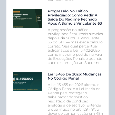
Progressão No Tráfico
Privilegiado: Como Pedir A
Saída Do Regime Fechado
Após A Súmula Vinculante 63
A progressão no tráfico
privilegiado ficou mais simples
depois da Súmula Vinculante
63 do STF — mas exige cálculo
correto. Veja qual percentual
aplicar após a Lei 15.402/2026,
como instruir o pedido na Vara
de Execuções Penais e quando
cabe reclamação ao Supremo.
Lei 15.455 De 2026: Mudanças
No Código Penal
A Lei 15.455 de 2026 alterou o
Código Penal e a Lei Maria da
Penha para proteger o
trabalhador doméstico
resgatado de condição
análoga à de escravo. Entenda
o que muda no art. 129, §9º, o
dever de comunicação em 48h