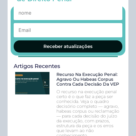
Receber atualizações
Artigos Recentes
Recurso Na Execução Penal:
Agravo Ou Habeas Corpus
Contra Cada Decisão Da VEP
O recurso na execução penal
certo é o que faz a peça ser
conhecida. Veja o quadro
decisório completo — agravo,
habeas corpus ou reclamação
— para cada decisão do juízo
da execução, com prazos,
estrutura da peça e os erros
que levam ao não
conhecimento.