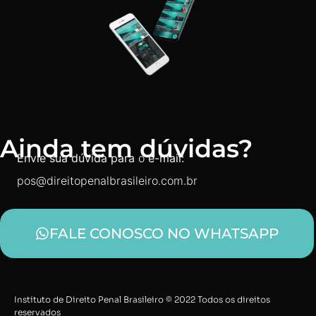
Ainda tem dúvidas?
Envie sua dúvida para
o
e-mail:
pos@direitopenalbrasileiro.com.br
FALE CONOSCO NO WHATSAPP
Instituto de Direito Penal Brasileiro © 2022 Todos os direitos
reservados