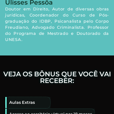
Ulisses Pessôa
Doutor em Direito, Autor de diversas obras
jurídicas, Coordenador do Curso de Pós-
graduação do IDBP, Psicanalista pelo Corpo
Freudiano, Advogado Criminalista. Professor
do Programa de Mestrado e Doutorado da
UNESA.
VEJA OS BÔNUS QUE VOCÊ VAI
RECEBER:
Aulas Extras