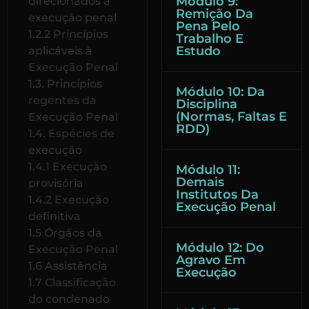
Módulo 9:
direcionados à
Remição Da
execução penal
Pena Pelo
1.2.2 Princípios
Trabalho E
Estudo
aplicáveis à
Execução Penal
1.3. Princípios
Módulo 10: Da
regentes da
Disciplina
(Normas, Faltas E
Execução Penal
RDD)
1.4. Espécies de
execução
1.4.1 Execução
Módulo 11:
Demais
provisória
Institutos Da
1.4.2 Execução
Execução Penal
definitiva
1.5 Órgãos da
Módulo 12: Do
Execução Penal
Agravo Em
1.6 Assistência
Execução
1.7 Classificação
do condenado