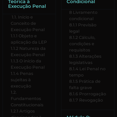
Teórica à
Condicional
Execução Penal
8 Livramento
1.1. Início e
condicional
Conceito de
8.1.1 Previsão
Execução Penal
legal
1.1.1 Objeto e
8.1.2 Cálculo,
aplicação da LEP
condições e
1.1.2 Natureza da
requisitos
Execução Penal
8.1.3 Alterações
1.1.3 O início da
legislativas
Execução Penal
8.1.4 Lei Penal no
1.1.4 Penas
tempo
sujeitas à
8.1.5 Prática de
execução
falta grave
1.2.
8.1.6 Prorrogação
Fundamentos
8.1.7 Revogação
Constitucionais
1.2.1 Artigos