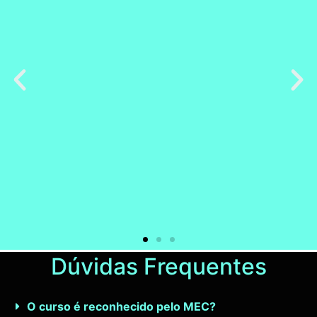
Dúvidas Frequentes
PÓS-GRADUAÇÃO ON-LINE
DO IDPB
O curso é reconhecido pelo MEC?