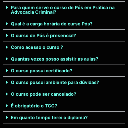
CONDIÇÕES ESPECIAIS APENAS PARA ALUNOS
Para quem serve o curso de Pós em Prática na
DO CURSO DE PRÁTICA NA ADVOCACIA CRIMINAL
Advocacia Criminal?
- Pagamento Parcelado em até 12 x no cartão de
crédito ou no boleto em até 18 x de R$ 145,37.
Qual é a carga horária do curso Pós?
Adiante esse slide e Veja todas as formas de
pagamento.
O curso de Pós é presencial?
Como acesso o curso ?
Quantas vezes posso assistir as aulas?
O curso possui certificado?
O curso possui ambiente para dúvidas?
O curso pode ser cancelado?
É obrigatório o TCC?
Em quanto tempo terei o diploma?