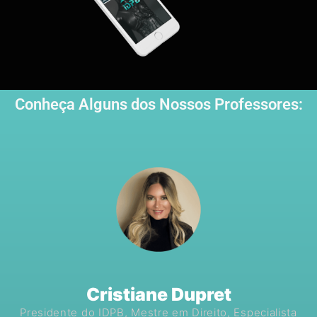
Conheça Alguns dos Nossos Professores:
Cristiane Dupret
Presidente do IDPB, Mestre em Direito, Especialista