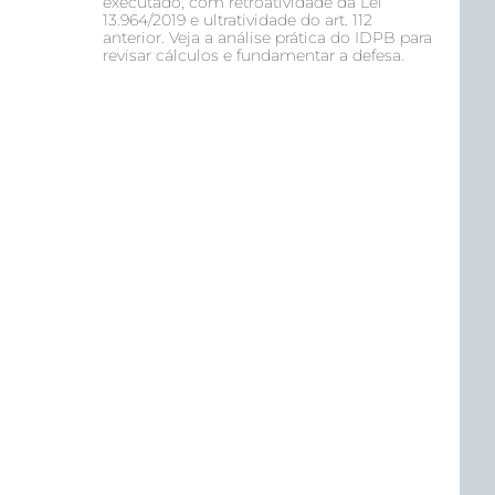
executado, com retroatividade da Lei
13.964/2019 e ultratividade do art. 112
anterior. Veja a análise prática do IDPB para
revisar cálculos e fundamentar a defesa.