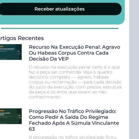
Receber atualizações
rtigos Recentes
Recurso Na Execução Penal: Agravo
Ou Habeas Corpus Contra Cada
Decisão Da VEP
O recurso na execução penal certo é o que
faz a peça ser conhecida. Veja o quadro
decisório completo — agravo, habeas
corpus ou reclamação — para cada decisão
do juízo da execução, com prazos, estrutura
da peça e os erros que levam ao não
conhecimento.
Progressão No Tráfico Privilegiado:
Como Pedir A Saída Do Regime
Fechado Após A Súmula Vinculante
63
A progressão no tráfico privilegiado ficou