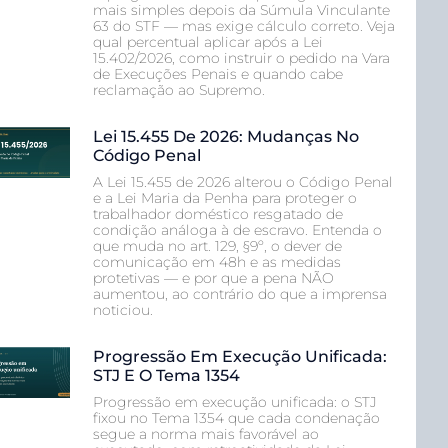
mais simples depois da Súmula Vinculante
63 do STF — mas exige cálculo correto. Veja
qual percentual aplicar após a Lei
15.402/2026, como instruir o pedido na Vara
de Execuções Penais e quando cabe
reclamação ao Supremo.
Lei 15.455 De 2026: Mudanças No
Código Penal
A Lei 15.455 de 2026 alterou o Código Penal
e a Lei Maria da Penha para proteger o
trabalhador doméstico resgatado de
condição análoga à de escravo. Entenda o
que muda no art. 129, §9º, o dever de
comunicação em 48h e as medidas
protetivas — e por que a pena NÃO
aumentou, ao contrário do que a imprensa
noticiou.
Progressão Em Execução Unificada:
STJ E O Tema 1354
Progressão em execução unificada: o STJ
fixou no Tema 1354 que cada condenação
segue a norma mais favorável ao