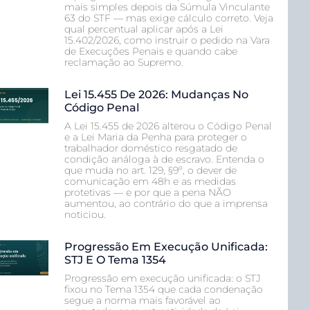
mais simples depois da Súmula Vinculante
63 do STF — mas exige cálculo correto. Veja
qual percentual aplicar após a Lei
15.402/2026, como instruir o pedido na Vara
de Execuções Penais e quando cabe
reclamação ao Supremo.
Lei 15.455 De 2026: Mudanças No
Código Penal
A Lei 15.455 de 2026 alterou o Código Penal
e a Lei Maria da Penha para proteger o
trabalhador doméstico resgatado de
condição análoga à de escravo. Entenda o
que muda no art. 129, §9º, o dever de
comunicação em 48h e as medidas
protetivas — e por que a pena NÃO
aumentou, ao contrário do que a imprensa
noticiou.
Progressão Em Execução Unificada:
STJ E O Tema 1354
Progressão em execução unificada: o STJ
fixou no Tema 1354 que cada condenação
segue a norma mais favorável ao