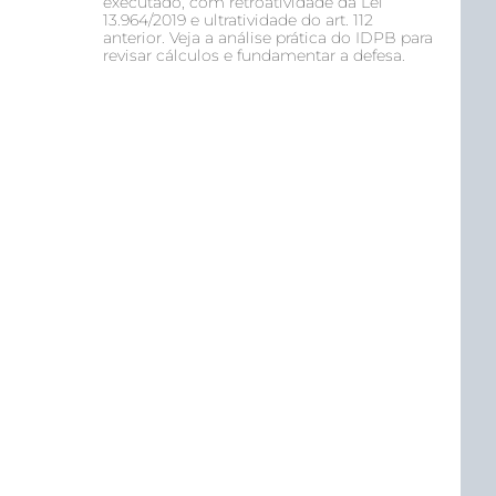
executado, com retroatividade da Lei
13.964/2019 e ultratividade do art. 112
anterior. Veja a análise prática do IDPB para
revisar cálculos e fundamentar a defesa.