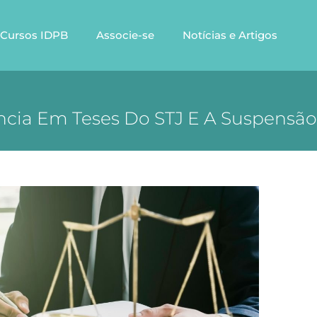
Cursos IDPB
Associe-se
Notícias e Artigos
ência Em Teses Do STJ E A Suspensã