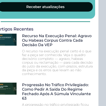
Receber atualizações
rtigos Recentes
Recurso Na Execução Penal: Agravo
Ou Habeas Corpus Contra Cada
Decisão Da VEP
O recurso na execução penal certo é o que
faz a peça ser conhecida. Veja o quadro
decisório completo — agravo, habeas
corpus ou reclamação — para cada decisão
do juízo da execução, com prazos, estrutura
da peça e os erros que levam ao não
conhecimento.
Progressão No Tráfico Privilegiado:
Como Pedir A Saída Do Regime
Fechado Após A Súmula Vinculante
63
A progressão no tráfico privilegiado ficou