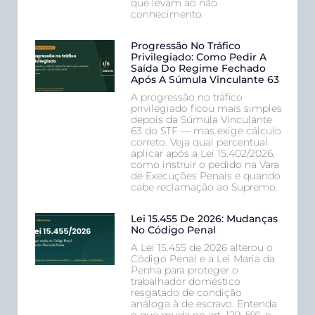
que levam ao não
conhecimento.
Progressão No Tráfico
Privilegiado: Como Pedir A
Saída Do Regime Fechado
Após A Súmula Vinculante 63
A progressão no tráfico
privilegiado ficou mais simples
depois da Súmula Vinculante
63 do STF — mas exige cálculo
correto. Veja qual percentual
aplicar após a Lei 15.402/2026,
como instruir o pedido na Vara
de Execuções Penais e quando
cabe reclamação ao Supremo.
Lei 15.455 De 2026: Mudanças
No Código Penal
A Lei 15.455 de 2026 alterou o
Código Penal e a Lei Maria da
Penha para proteger o
trabalhador doméstico
resgatado de condição
análoga à de escravo. Entenda
o que muda no art. 129, §9º, o