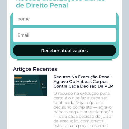
de Direito Penal
Receber atualizações
Artigos Recentes
Recurso Na Execução Penal:
Agravo Ou Habeas Corpus
Contra Cada Decisão Da VEP
O recurso na execução penal
certo é o que faz a peça ser
conhecida. Veja o quadro
decisório completo — agravo,
habeas corpus ou reclamação
— para cada decisão do juízo
da execução, com prazos,
estrutura da peça e os erros