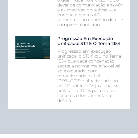
dever de comunicação em 48h
e as medidas protetivas — e
por que a pena NÃO
aumentou, ao contrário do que
a imprensa noticiou.
Progressão Em Execução
Unificada: STJ E O Tema 1354
Progressão em execução
unificada: o STJ fixou no Tema
1354 que cada condenação
segue a norma mais favorável
ao executado, com
retroatividade da Lei
13.964/2019 e ultratividade do
art. 112 anterior. Veja a análise
prática do IDPB para revisar
cálculos e fundamentar a
defesa.