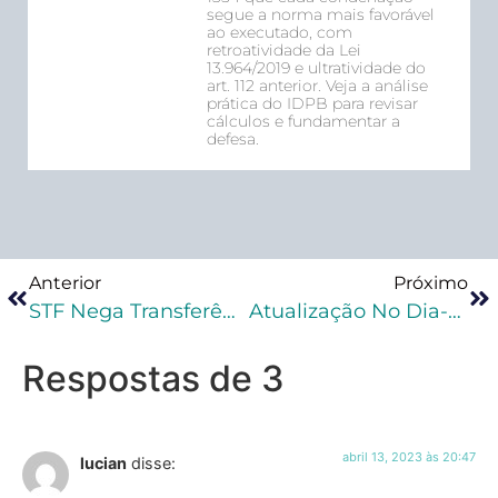
segue a norma mais favorável
ao executado, com
retroatividade da Lei
13.964/2019 e ultratividade do
art. 112 anterior. Veja a análise
prática do IDPB para revisar
cálculos e fundamentar a
defesa.
Anterior
Próximo
STF Nega Transferência De Preso E Ressalta Critérios Que Precisam Ser Observados Para A Transferência
Atualização No Dia-A-Dia Do Advogado Criminalista: Como Se Manter Atualizado Na Prática Da Advocacia Criminal?
Respostas de 3
abril 13, 2023 às 20:47
lucian
disse: