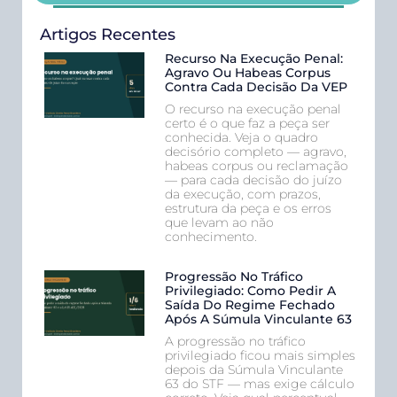
Artigos Recentes
Recurso Na Execução Penal:
Agravo Ou Habeas Corpus
Contra Cada Decisão Da VEP
O recurso na execução penal
certo é o que faz a peça ser
conhecida. Veja o quadro
decisório completo — agravo,
habeas corpus ou reclamação
— para cada decisão do juízo
da execução, com prazos,
estrutura da peça e os erros
que levam ao não
conhecimento.
Progressão No Tráfico
Privilegiado: Como Pedir A
Saída Do Regime Fechado
Após A Súmula Vinculante 63
A progressão no tráfico
privilegiado ficou mais simples
depois da Súmula Vinculante
63 do STF — mas exige cálculo