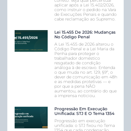
correto. Veja qual percentual
aplicar após a Lei 15.402/2026,
como instruir o pedido na Vara
de Execuções Penais e quando
cabe reclamação ao Supremo.
Lei 15.455 De 2026: Mudanças
No Código Penal
A Lei 15.455 de 2026 alterou o
Código Penal e a Lei Maria da
Penha para proteger o
trabalhador doméstico
resgatado de condição
análoga à de escravo. Entenda
o que muda no art. 129, §9º, o
dever de comunicação em 48h
e as medidas protetivas — e
por que a pena NÃO
aumentou, ao contrário do que
a imprensa noticiou.
Progressão Em Execução
Unificada: STJ E O Tema 1354
Progressão em execução
unificada: o STJ fixou no Tema
1354 que cada condenação