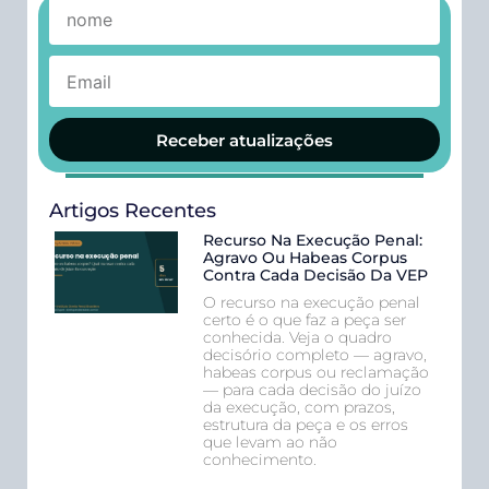
Receber atualizações
Artigos Recentes
Recurso Na Execução Penal:
Agravo Ou Habeas Corpus
Contra Cada Decisão Da VEP
O recurso na execução penal
certo é o que faz a peça ser
conhecida. Veja o quadro
decisório completo — agravo,
habeas corpus ou reclamação
— para cada decisão do juízo
da execução, com prazos,
estrutura da peça e os erros
que levam ao não
conhecimento.