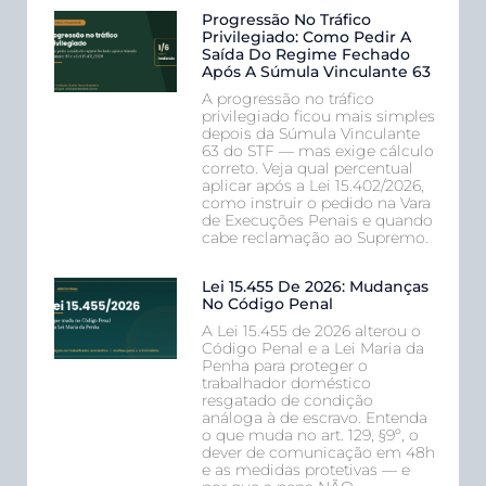
Progressão No Tráfico
Privilegiado: Como Pedir A
Saída Do Regime Fechado
Após A Súmula Vinculante 63
A progressão no tráfico
privilegiado ficou mais simples
depois da Súmula Vinculante
63 do STF — mas exige cálculo
correto. Veja qual percentual
aplicar após a Lei 15.402/2026,
como instruir o pedido na Vara
de Execuções Penais e quando
cabe reclamação ao Supremo.
Lei 15.455 De 2026: Mudanças
No Código Penal
A Lei 15.455 de 2026 alterou o
Código Penal e a Lei Maria da
Penha para proteger o
trabalhador doméstico
resgatado de condição
análoga à de escravo. Entenda
o que muda no art. 129, §9º, o
dever de comunicação em 48h
e as medidas protetivas — e