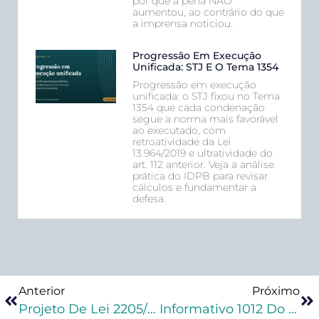
por que a pena NÃO
aumentou, ao contrário do que
a imprensa noticiou.
Progressão Em Execução
Unificada: STJ E O Tema 1354
Progressão em execução
unificada: o STJ fixou no Tema
1354 que cada condenação
segue a norma mais favorável
ao executado, com
retroatividade da Lei
13.964/2019 e ultratividade do
art. 112 anterior. Veja a análise
prática do IDPB para revisar
cálculos e fundamentar a
defesa.
Anterior
Próximo
Projeto De Lei 2205/20 Classifica Furto Ou Roubo De EPI Como Crime Hediondo
Informativo 1012 Do STF