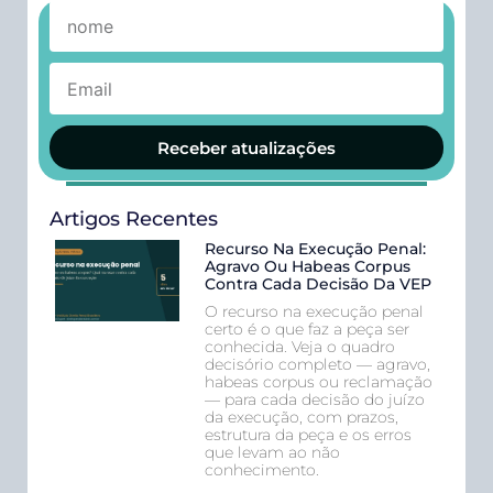
Receber atualizações
Artigos Recentes
Recurso Na Execução Penal:
Agravo Ou Habeas Corpus
Contra Cada Decisão Da VEP
O recurso na execução penal
certo é o que faz a peça ser
conhecida. Veja o quadro
decisório completo — agravo,
habeas corpus ou reclamação
— para cada decisão do juízo
da execução, com prazos,
estrutura da peça e os erros
que levam ao não
conhecimento.