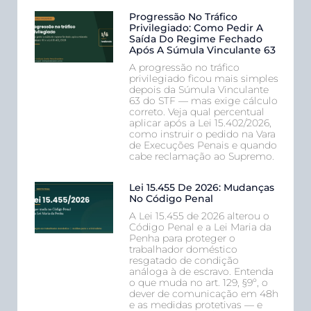
Progressão No Tráfico
Privilegiado: Como Pedir A
Saída Do Regime Fechado
Após A Súmula Vinculante 63
A progressão no tráfico
privilegiado ficou mais simples
depois da Súmula Vinculante
63 do STF — mas exige cálculo
correto. Veja qual percentual
aplicar após a Lei 15.402/2026,
como instruir o pedido na Vara
de Execuções Penais e quando
cabe reclamação ao Supremo.
Lei 15.455 De 2026: Mudanças
No Código Penal
A Lei 15.455 de 2026 alterou o
Código Penal e a Lei Maria da
Penha para proteger o
trabalhador doméstico
resgatado de condição
análoga à de escravo. Entenda
o que muda no art. 129, §9º, o
dever de comunicação em 48h
e as medidas protetivas — e