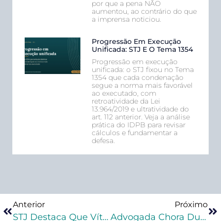
por que a pena NÃO
aumentou, ao contrário do que
a imprensa noticiou.
Progressão Em Execução
Unificada: STJ E O Tema 1354
Progressão em execução
unificada: o STJ fixou no Tema
1354 que cada condenação
segue a norma mais favorável
ao executado, com
retroatividade da Lei
13.964/2019 e ultratividade do
art. 112 anterior. Veja a análise
prática do IDPB para revisar
cálculos e fundamentar a
defesa.
Anterior
Próximo
STJ Destaca Que Vítima Não Pode Ser Colaboradora, Tranca Ação Penal E Determina Soltura Do Paciente
Advogada Chora Durante Sustentação Oral No STJ