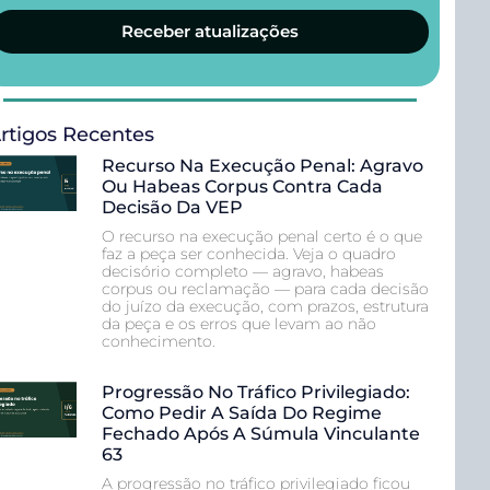
Receber atualizações
rtigos Recentes
Recurso Na Execução Penal: Agravo
Ou Habeas Corpus Contra Cada
Decisão Da VEP
O recurso na execução penal certo é o que
faz a peça ser conhecida. Veja o quadro
decisório completo — agravo, habeas
corpus ou reclamação — para cada decisão
do juízo da execução, com prazos, estrutura
da peça e os erros que levam ao não
conhecimento.
Progressão No Tráfico Privilegiado:
Como Pedir A Saída Do Regime
Fechado Após A Súmula Vinculante
63
A progressão no tráfico privilegiado ficou