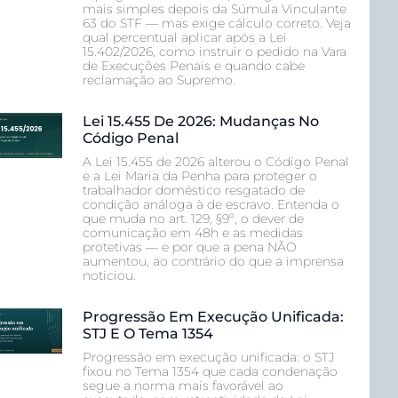
mais simples depois da Súmula Vinculante
63 do STF — mas exige cálculo correto. Veja
qual percentual aplicar após a Lei
15.402/2026, como instruir o pedido na Vara
de Execuções Penais e quando cabe
reclamação ao Supremo.
Lei 15.455 De 2026: Mudanças No
Código Penal
A Lei 15.455 de 2026 alterou o Código Penal
e a Lei Maria da Penha para proteger o
trabalhador doméstico resgatado de
condição análoga à de escravo. Entenda o
que muda no art. 129, §9º, o dever de
comunicação em 48h e as medidas
protetivas — e por que a pena NÃO
aumentou, ao contrário do que a imprensa
noticiou.
Progressão Em Execução Unificada:
STJ E O Tema 1354
Progressão em execução unificada: o STJ
fixou no Tema 1354 que cada condenação
segue a norma mais favorável ao