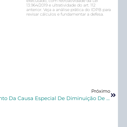
executado, com retroatividade da Lei
13.964/2019 e ultratividade do art. 112
anterior. Veja a análise prática do IDPB para
revisar cálculos e fundamentar a defesa.
Próximo
STJ Decide Pelo Cabimento Da Causa Especial De Diminuição De Pena Prevista No §4.º Do Art. 33 Da Lei De Drogas