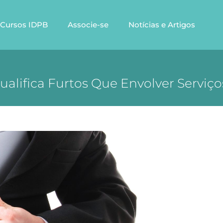
Cursos IDPB
Associe-se
Notícias e Artigos
ualifica Furtos Que Envolver Serviço