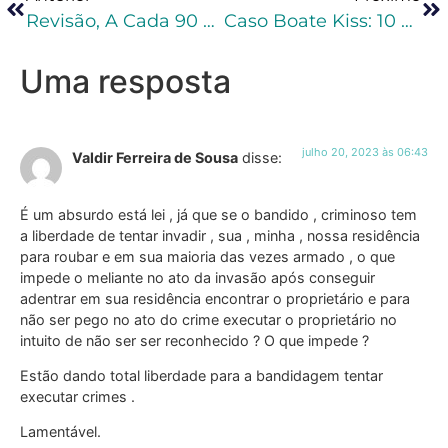
Revisão, A Cada 90 Dias, Da Necessidade De Manutenção Da Prisão Preventiva – Caso Roberto Jefferson
Caso Boate Kiss: 10 Anos Da Tragédia E Legislação Preventiva Foi Principal Consequência
Uma resposta
julho 20, 2023 às 06:43
Valdir Ferreira de Sousa
disse:
É um absurdo está lei , já que se o bandido , criminoso tem
a liberdade de tentar invadir , sua , minha , nossa residência
para roubar e em sua maioria das vezes armado , o que
impede o meliante no ato da invasão após conseguir
adentrar em sua residência encontrar o proprietário e para
não ser pego no ato do crime executar o proprietário no
intuito de não ser ser reconhecido ? O que impede ?
Estão dando total liberdade para a bandidagem tentar
executar crimes .
Lamentável.