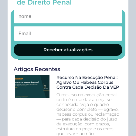
de Direito Penal
Receber atualizações
Artigos Recentes
Recurso Na Execução Penal:
Agravo Ou Habeas Corpus
Contra Cada Decisão Da VEP
O recurso na execução penal
certo é o que faz a peça ser
conhecida. Veja o quadro
decisório completo — agravo,
habeas corpus ou reclamação
— para cada decisão do juízo
da execução, com prazos,
estrutura da peça e os erros
que levam ao não