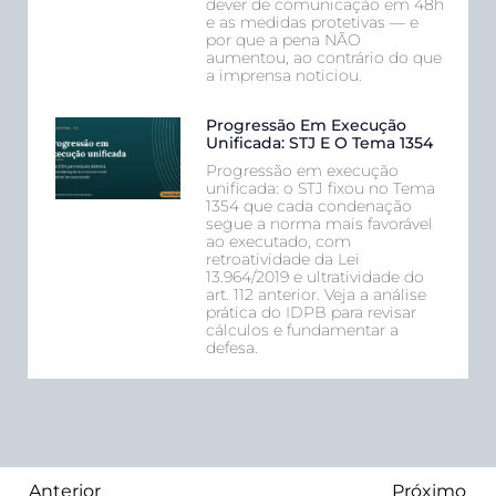
dever de comunicação em 48h
e as medidas protetivas — e
por que a pena NÃO
aumentou, ao contrário do que
a imprensa noticiou.
Progressão Em Execução
Unificada: STJ E O Tema 1354
Progressão em execução
unificada: o STJ fixou no Tema
1354 que cada condenação
segue a norma mais favorável
ao executado, com
retroatividade da Lei
13.964/2019 e ultratividade do
art. 112 anterior. Veja a análise
prática do IDPB para revisar
cálculos e fundamentar a
defesa.
Anterior
Próximo