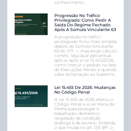
conhecimento.
Progressão No Tráfico
Privilegiado: Como Pedir A
Saída Do Regime Fechado
Após A Súmula Vinculante 63
A progressão no tráfico
privilegiado ficou mais simples
depois da Súmula Vinculante
63 do STF — mas exige cálculo
correto. Veja qual percentual
aplicar após a Lei 15.402/2026,
como instruir o pedido na Vara
de Execuções Penais e quando
cabe reclamação ao Supremo.
Lei 15.455 De 2026: Mudanças
No Código Penal
A Lei 15.455 de 2026 alterou o
Código Penal e a Lei Maria da
Penha para proteger o
trabalhador doméstico
resgatado de condição
análoga à de escravo. Entenda
o que muda no art. 129, §9º, o