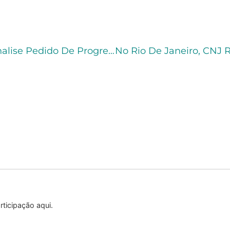
TJCE Determina Que Juízo Da Execução Analise Pedido De Progressão Em Dez Dias
ticipação aqui.