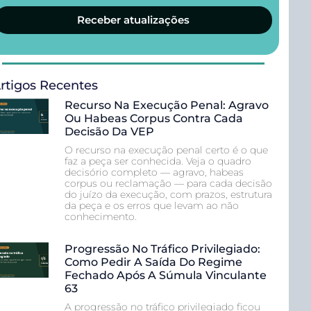
Receber atualizações
rtigos Recentes
Recurso Na Execução Penal: Agravo
Ou Habeas Corpus Contra Cada
Decisão Da VEP
O recurso na execução penal certo é o que
faz a peça ser conhecida. Veja o quadro
decisório completo — agravo, habeas
corpus ou reclamação — para cada decisão
do juízo da execução, com prazos, estrutura
da peça e os erros que levam ao não
conhecimento.
Progressão No Tráfico Privilegiado:
Como Pedir A Saída Do Regime
Fechado Após A Súmula Vinculante
63
A progressão no tráfico privilegiado ficou