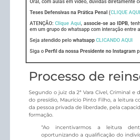
Oral, com aulas em vídeo, dúvidas diretamente c
Teses Defensivas na Prática Penal
(
CLIQUE AQU
ATENÇÃO:
Clique Aqui
,
associe-se ao IDPB
, ten
em um grupo do whatsapp com interação entre ad
Seja atendido pelo
whatsapp
CLICANDO AQUI
Siga o
Perfil da nossa Presidente no Instagram
p
Processo de rein
Segundo o juiz da 2ª Vara Cível, Criminal 
do presídio, Maurício Pinto Filho, a leitura 
da pessoa privada de liberdade, pela capacid
formação.
“Ao incentivarmos a leitura dent
oportunizando a qualificação do indiv