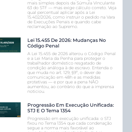
mais simples depois da Súmula Vinculante
63 do STF — mas exige cálculo correto. Veja
qual percentual aplicar após a Lei
15.402/2026, como instruir o pedido na Vara
de Execuções Penais e quando cabe
reclamação ao Supremo.
Lei 15.455 De 2026: Mudanças No
Código Penal
A Lei 15.455 de 2026 alterou o Código Penal
e a Lei Maria da Penha para proteger o
trabalhador doméstico resgatado de
condição análoga à de escravo. Entenda o
que muda no art. 129, §9º, o dever de
comunicação em 48h e as medidas
protetivas — e por que a pena NÃO
aumentou, ao contrário do que a imprensa
noticiou.
Progressão Em Execução Unificada:
STJ E O Tema 1354
Progressão em execução unificada: o STJ
fixou no Tema 1354 que cada condenação
segue a norma mais favorável ao