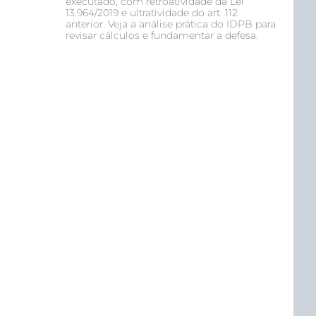
executado, com retroatividade da Lei
13.964/2019 e ultratividade do art. 112
anterior. Veja a análise prática do IDPB para
revisar cálculos e fundamentar a defesa.