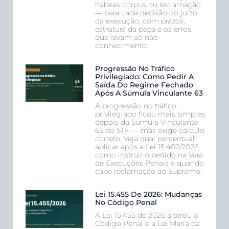
habeas corpus ou reclamação
— para cada decisão do juízo
da execução, com prazos,
estrutura da peça e os erros
que levam ao não
conhecimento.
Progressão No Tráfico
Privilegiado: Como Pedir A
Saída Do Regime Fechado
Após A Súmula Vinculante 63
A progressão no tráfico
privilegiado ficou mais simples
depois da Súmula Vinculante
63 do STF — mas exige cálculo
correto. Veja qual percentual
aplicar após a Lei 15.402/2026,
como instruir o pedido na Vara
de Execuções Penais e quando
cabe reclamação ao Supremo.
Lei 15.455 De 2026: Mudanças
No Código Penal
A Lei 15.455 de 2026 alterou o
Código Penal e a Lei Maria da