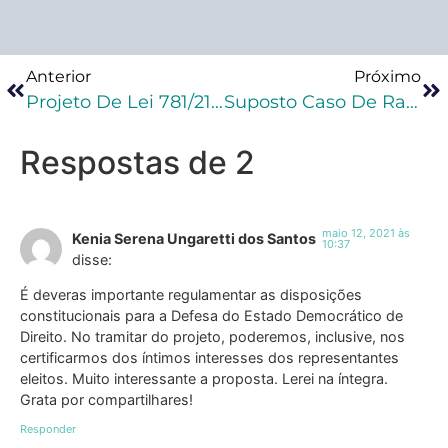
Anterior
Próximo
Projeto De Lei 781/21 Reitera Proibição Da Tese De Legítima Defesa Da Honra Em Crimes De Feminicídio
Suposto Caso De Racismo Entre Advogados Do DF Leva OAB A Abrir Processo Ético
Respostas de 2
maio 12, 2021 às
Kenia Serena Ungaretti dos Santos
10:37
disse:
É deveras importante regulamentar as disposições
constitucionais para a Defesa do Estado Democrático de
Direito. No tramitar do projeto, poderemos, inclusive, nos
certificarmos dos íntimos interesses dos representantes
eleitos. Muito interessante a proposta. Lerei na íntegra.
Grata por compartilhares!
Responder