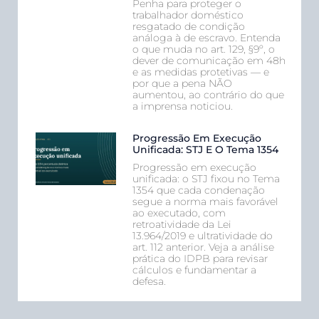
Penha para proteger o
trabalhador doméstico
resgatado de condição
análoga à de escravo. Entenda
o que muda no art. 129, §9º, o
dever de comunicação em 48h
e as medidas protetivas — e
por que a pena NÃO
aumentou, ao contrário do que
a imprensa noticiou.
Progressão Em Execução
Unificada: STJ E O Tema 1354
Progressão em execução
unificada: o STJ fixou no Tema
1354 que cada condenação
segue a norma mais favorável
ao executado, com
retroatividade da Lei
13.964/2019 e ultratividade do
art. 112 anterior. Veja a análise
prática do IDPB para revisar
cálculos e fundamentar a
defesa.