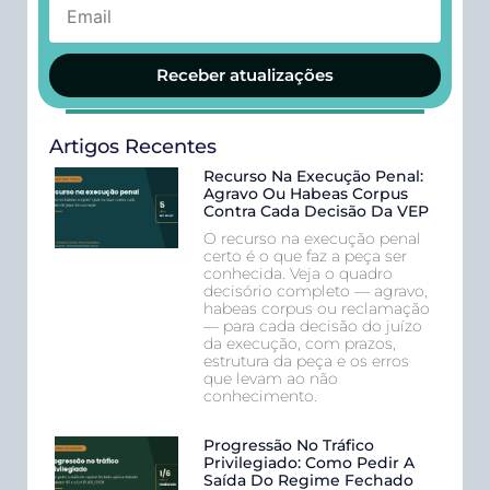
Receber atualizações
Artigos Recentes
Recurso Na Execução Penal:
Agravo Ou Habeas Corpus
Contra Cada Decisão Da VEP
O recurso na execução penal
certo é o que faz a peça ser
conhecida. Veja o quadro
decisório completo — agravo,
habeas corpus ou reclamação
— para cada decisão do juízo
da execução, com prazos,
estrutura da peça e os erros
que levam ao não
conhecimento.
Progressão No Tráfico
Privilegiado: Como Pedir A
Saída Do Regime Fechado