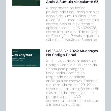
Após A Súmula Vinculante 63
A progressão no tráfico
privilegiado ficou mais simples
depois da Súmula Vinculante
63 do STF — mas exige cálculo
correto. Veja qual percentual
aplicar após a Lei 15.402/2026,
como instruir o pedido na Vara
de Execuções Penais e quando
cabe reclamação ao Supremo.
Lei 15.455 De 2026: Mudanças
No Código Penal
A Lei 15.455 de 2026 alterou o
Código Penal e a Lei Maria da
Penha para proteger o
trabalhador doméstico
resgatado de condição
análoga à de escravo. Entenda
o que muda no art. 129, §9º, o
dever de comunicação em 48h
e as medidas protetivas — e
por que a pena NÃO
aumentou, ao contrário do que
a imprensa noticiou.