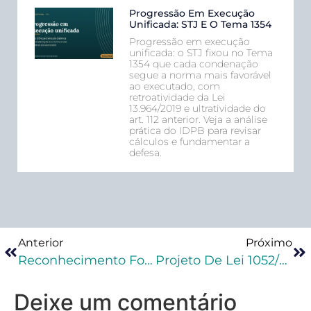
Progressão Em Execução
Unificada: STJ E O Tema 1354
Progressão em execução
unificada: o STJ fixou no Tema
1354 que cada condenação
segue a norma mais favorável
ao executado, com
retroatividade da Lei
13.964/2019 e ultratividade do
art. 112 anterior. Veja a análise
prática do IDPB para revisar
cálculos e fundamentar a
defesa.
Anterior
Próximo
Reconhecimento Fotográfico Pode Ser Usado Como Prova?
Projeto De Lei 1052/22 Prevê Nova Forma De Prisão Em Flagrante
Deixe um comentário