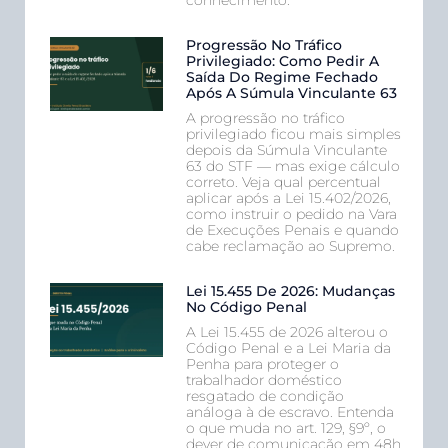
Progressão No Tráfico
Privilegiado: Como Pedir A
Saída Do Regime Fechado
Após A Súmula Vinculante 63
A progressão no tráfico
privilegiado ficou mais simples
depois da Súmula Vinculante
63 do STF — mas exige cálculo
correto. Veja qual percentual
aplicar após a Lei 15.402/2026,
como instruir o pedido na Vara
de Execuções Penais e quando
cabe reclamação ao Supremo.
Lei 15.455 De 2026: Mudanças
No Código Penal
A Lei 15.455 de 2026 alterou o
Código Penal e a Lei Maria da
Penha para proteger o
trabalhador doméstico
resgatado de condição
análoga à de escravo. Entenda
o que muda no art. 129, §9º, o
dever de comunicação em 48h