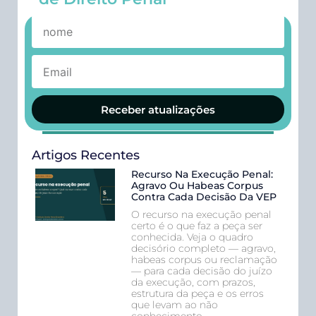
Receber atualizações
Artigos Recentes
Recurso Na Execução Penal:
Agravo Ou Habeas Corpus
Contra Cada Decisão Da VEP
O recurso na execução penal
certo é o que faz a peça ser
conhecida. Veja o quadro
decisório completo — agravo,
habeas corpus ou reclamação
— para cada decisão do juízo
da execução, com prazos,
estrutura da peça e os erros
que levam ao não
conhecimento.