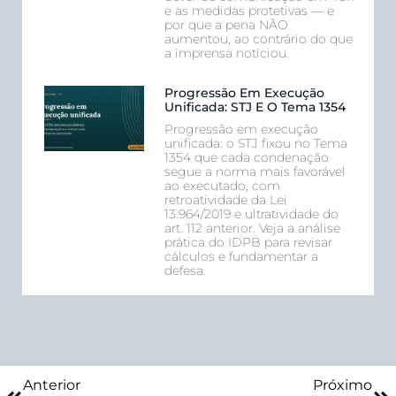
e as medidas protetivas — e
por que a pena NÃO
aumentou, ao contrário do que
a imprensa noticiou.
Progressão Em Execução
Unificada: STJ E O Tema 1354
Progressão em execução
unificada: o STJ fixou no Tema
1354 que cada condenação
segue a norma mais favorável
ao executado, com
retroatividade da Lei
13.964/2019 e ultratividade do
art. 112 anterior. Veja a análise
prática do IDPB para revisar
cálculos e fundamentar a
defesa.
Anterior
Próximo