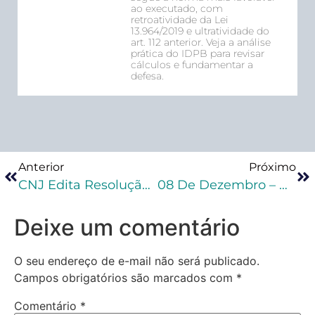
ao executado, com
retroatividade da Lei
13.964/2019 e ultratividade do
art. 112 anterior. Veja a análise
prática do IDPB para revisar
cálculos e fundamentar a
defesa.
Anterior
Próximo
CNJ Edita Resolução Que Busca Superar Falhas No Reconhecimento De Pessoas
08 De Dezembro – Dia Da Justiça
Deixe um comentário
O seu endereço de e-mail não será publicado.
Campos obrigatórios são marcados com
*
Comentário
*