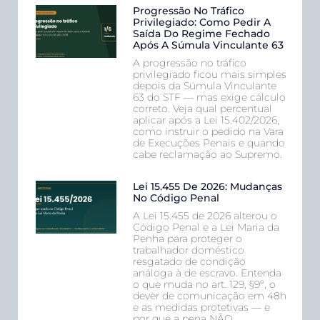
Progressão No Tráfico
Privilegiado: Como Pedir A
Saída Do Regime Fechado
Após A Súmula Vinculante 63
A progressão no tráfico
privilegiado ficou mais simples
depois da Súmula Vinculante
63 do STF — mas exige cálculo
correto. Veja qual percentual
aplicar após a Lei 15.402/2026,
como instruir o pedido na Vara
de Execuções Penais e quando
cabe reclamação ao Supremo.
Lei 15.455 De 2026: Mudanças
No Código Penal
A Lei 15.455 de 2026 alterou o
Código Penal e a Lei Maria da
Penha para proteger o
trabalhador doméstico
resgatado de condição
análoga à de escravo. Entenda
o que muda no art. 129, §9º, o
dever de comunicação em 48h
e as medidas protetivas — e
por que a pena NÃO