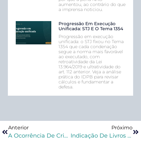
aumentou, ao contrário do que
a imprensa noticiou.
Progressão Em Execução
Unificada: STJ E O Tema 1354
Progressão em execução
unificada: o STJ fixou no Tema
1354 que cada condenação
segue a norma mais favorável
ao executado, com
retroatividade da Lei
13.964/2019 e ultratividade do
art. 112 anterior. Veja a análise
prática do IDPB para revisar
cálculos e fundamentar a
defesa.
Anterior
Próximo
A Ocorrência De Crime Permanente Justifica A Entrada Na Residência Do Agente?
Indicação De Livros Para Advogados Criminalistas