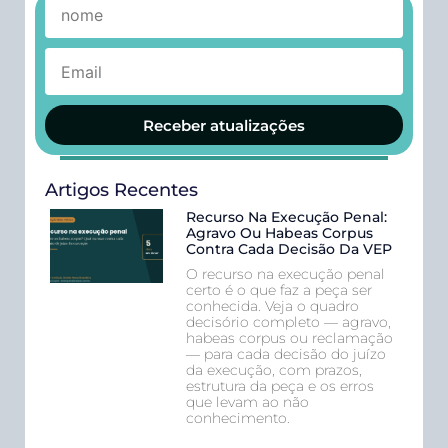
Receber atualizações
Artigos Recentes
Recurso Na Execução Penal:
Agravo Ou Habeas Corpus
Contra Cada Decisão Da VEP
O recurso na execução penal
certo é o que faz a peça ser
conhecida. Veja o quadro
decisório completo — agravo,
habeas corpus ou reclamação
— para cada decisão do juízo
da execução, com prazos,
estrutura da peça e os erros
que levam ao não
conhecimento.