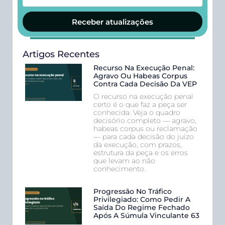
Receber atualizações
Artigos Recentes
Recurso Na Execução Penal:
Agravo Ou Habeas Corpus
Contra Cada Decisão Da VEP
O recurso na execução penal
certo é o que faz a peça ser
conhecida. Veja o quadro
decisório completo — agravo,
habeas corpus ou reclamação
— para cada decisão do juízo
da execução, com prazos,
estrutura da peça e os erros
que levam ao não
conhecimento.
Progressão No Tráfico
Privilegiado: Como Pedir A
Saída Do Regime Fechado
Após A Súmula Vinculante 63