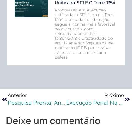
Unificada: STJ E O Tema 1354
Progressão em execução
unificada: o STJ fixou no Tema
1354 que cada condenação
segue a norma mais favorável
ao executado, com
retroatividade da Lei
13.964/2019 e ultratividade do
art. 112 anterior. Veja a análise
prática do IDPB para revisar
cálculos e fundamentar a
defesa.
Anterior
Próximo
Pesquisa Pronta: Antecedentes Do Réu. Teoria Do Direito Ao Esquecimento. Aplicabilidade?
Execução Penal Na Prática
Deixe um comentário