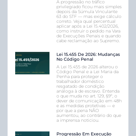
A progressão no tráfico
privilegiado ficou mais simples
depois da Súmula Vinculante
63 do STF — mas exige cálculo
correto. Veja qual percentual
aplicar após a Lei 15.402/2026,
como instruir o pedido na Vara
de Execuções Penais e quando
cabe reclamação ao Supremo.
Lei 15.455 De 2026: Mudanças
No Código Penal
A Lei 15.455 de 2026 alterou o
Código Penal e a Lei Maria da
Penha para proteger o
trabalhador doméstico
resgatado de condição
análoga à de escravo. Entenda
o que muda no art. 129, §9º, o
dever de comunicação em 48h
e as medidas protetivas — e
por que a pena NÃO
aumentou, ao contrário do que
a imprensa noticiou.
Progressão Em Execução