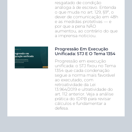
resgatado de condição
análoga à de escravo. Entenda
o que muda no art. 129, §9º, o
dever de comunicação em 48h
e as medidas protetivas — e
por que a pena NÃO
aumentou, ao contrário do que
a imprensa noticiou.
Progressão Em Execução
Unificada: STJ E O Tema 1354
Progressão em execução
unificada: o STJ fixou no Tema
1354 que cada condenação
segue a norma mais favorável
ao executado, com
retroatividade da Lei
13.964/2019 e ultratividade do
art. 112 anterior. Veja a análise
prática do IDPB para revisar
cálculos e fundamentar a
defesa.