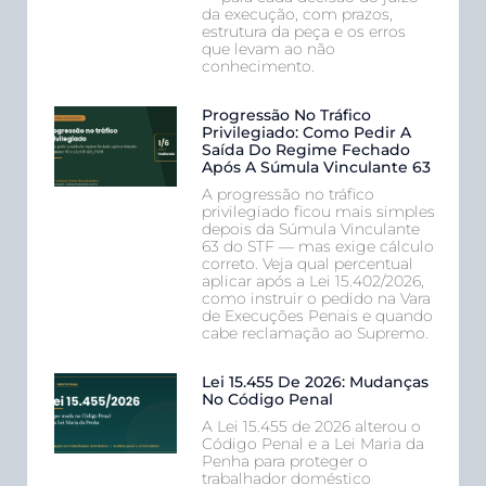
da execução, com prazos,
estrutura da peça e os erros
que levam ao não
conhecimento.
Progressão No Tráfico
Privilegiado: Como Pedir A
Saída Do Regime Fechado
Após A Súmula Vinculante 63
A progressão no tráfico
privilegiado ficou mais simples
depois da Súmula Vinculante
63 do STF — mas exige cálculo
correto. Veja qual percentual
aplicar após a Lei 15.402/2026,
como instruir o pedido na Vara
de Execuções Penais e quando
cabe reclamação ao Supremo.
Lei 15.455 De 2026: Mudanças
No Código Penal
A Lei 15.455 de 2026 alterou o
Código Penal e a Lei Maria da
Penha para proteger o
trabalhador doméstico