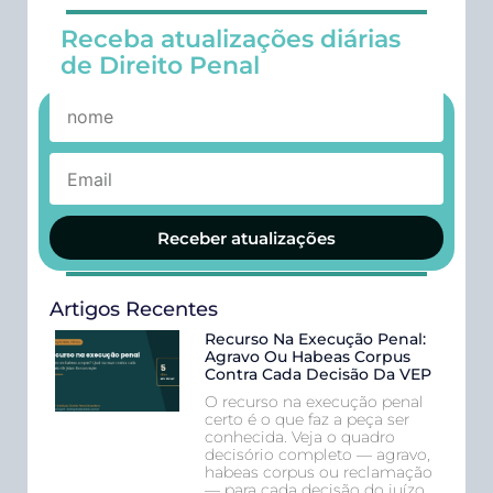
Receba atualizações diárias
de Direito Penal
Receber atualizações
Artigos Recentes
Recurso Na Execução Penal:
Agravo Ou Habeas Corpus
Contra Cada Decisão Da VEP
O recurso na execução penal
certo é o que faz a peça ser
conhecida. Veja o quadro
decisório completo — agravo,
habeas corpus ou reclamação
— para cada decisão do juízo