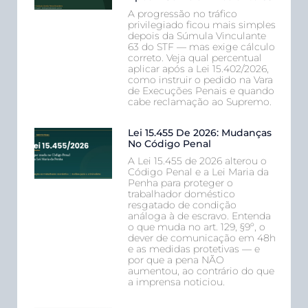
A progressão no tráfico
privilegiado ficou mais simples
depois da Súmula Vinculante
63 do STF — mas exige cálculo
correto. Veja qual percentual
aplicar após a Lei 15.402/2026,
como instruir o pedido na Vara
de Execuções Penais e quando
cabe reclamação ao Supremo.
Lei 15.455 De 2026: Mudanças
No Código Penal
A Lei 15.455 de 2026 alterou o
Código Penal e a Lei Maria da
Penha para proteger o
trabalhador doméstico
resgatado de condição
análoga à de escravo. Entenda
o que muda no art. 129, §9º, o
dever de comunicação em 48h
e as medidas protetivas — e
por que a pena NÃO
aumentou, ao contrário do que
a imprensa noticiou.