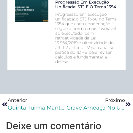
Progressão Em Execução
Unificada: STJ E O Tema 1354
Progressão em execução
unificada: o STJ fixou no Tema
1354 que cada condenação
segue a norma mais favorável
ao executado, com
retroatividade da Lei
13.964/2019 e ultratividade do
art. 112 anterior. Veja a análise
prática do IDPB para revisar
cálculos e fundamentar a
defesa.
Anterior
Próximo
Quinta Turma Mantém Qualificadora Em Júri De Réu Acusado De Ordenar Assassinato Do Radialista Em Goiás
Grave Ameaça No Uso De Arma Falsa É A Discussão Da Vez No STJ
Deixe um comentário