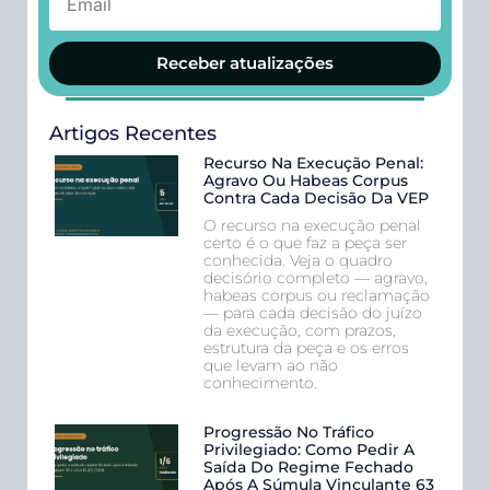
Receber atualizações
Artigos Recentes
Recurso Na Execução Penal:
Agravo Ou Habeas Corpus
Contra Cada Decisão Da VEP
O recurso na execução penal
certo é o que faz a peça ser
conhecida. Veja o quadro
decisório completo — agravo,
habeas corpus ou reclamação
— para cada decisão do juízo
da execução, com prazos,
estrutura da peça e os erros
que levam ao não
conhecimento.
Progressão No Tráfico
Privilegiado: Como Pedir A
Saída Do Regime Fechado
Após A Súmula Vinculante 63