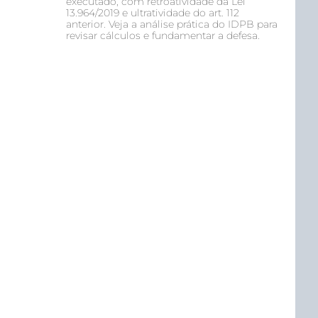
executado, com retroatividade da Lei
13.964/2019 e ultratividade do art. 112
anterior. Veja a análise prática do IDPB para
revisar cálculos e fundamentar a defesa.