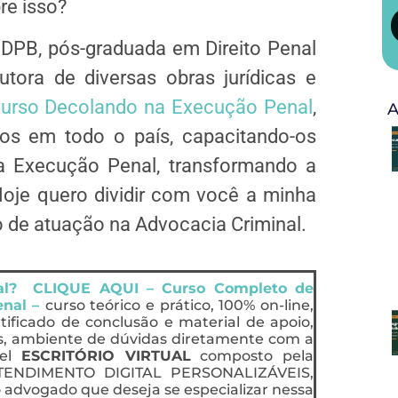
re isso?
 IDPB, pós-graduada em Direito Penal
tora de diversas obras jurídicas e
urso Decolando na Execução Penal
,
A
os em todo o país, capacitando-os
na Execução Penal, transformando a
Hoje quero dividir com você a minha
o de atuação na Advocacia Criminal.
nal? CLIQUE AQUI – Curso Completo de
enal –
curso teórico e prático, 100% on-line,
rtificado de conclusão e material de apoio,
s, ambiente de dúvidas diretamente com a
vel
ESCRITÓRIO VIRTUAL
composto pela
ENDIMENTO DIGITAL PERSONALIZÁVEIS,
 advogado que deseja se especializar nessa