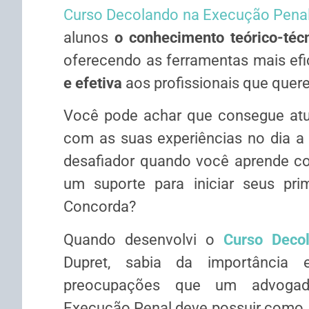
Curso Decolando na Execução Pena
alunos
o conhecimento teórico-téc
oferecendo as ferramentas mais ef
e efetiva
aos profissionais que quer
Você pode achar que consegue atua
com as suas experiências no dia a 
desafiador quando você aprende co
um suporte para iniciar seus pri
Concorda?
Quando desenvolvi o
Curso Deco
Dupret, sabia da importância 
preocupações que um advogado 
Execução Penal deve possuir como, 