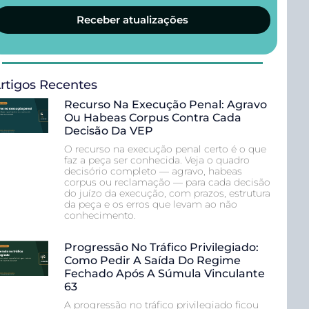
Receber atualizações
rtigos Recentes
Recurso Na Execução Penal: Agravo
Ou Habeas Corpus Contra Cada
Decisão Da VEP
O recurso na execução penal certo é o que
faz a peça ser conhecida. Veja o quadro
decisório completo — agravo, habeas
corpus ou reclamação — para cada decisão
do juízo da execução, com prazos, estrutura
da peça e os erros que levam ao não
conhecimento.
Progressão No Tráfico Privilegiado:
Como Pedir A Saída Do Regime
Fechado Após A Súmula Vinculante
63
A progressão no tráfico privilegiado ficou