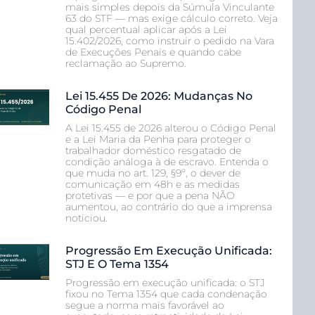
mais simples depois da Súmula Vinculante
63 do STF — mas exige cálculo correto. Veja
qual percentual aplicar após a Lei
15.402/2026, como instruir o pedido na Vara
de Execuções Penais e quando cabe
reclamação ao Supremo.
Lei 15.455 De 2026: Mudanças No
Código Penal
A Lei 15.455 de 2026 alterou o Código Penal
e a Lei Maria da Penha para proteger o
trabalhador doméstico resgatado de
condição análoga à de escravo. Entenda o
que muda no art. 129, §9º, o dever de
comunicação em 48h e as medidas
protetivas — e por que a pena NÃO
aumentou, ao contrário do que a imprensa
noticiou.
Progressão Em Execução Unificada:
STJ E O Tema 1354
Progressão em execução unificada: o STJ
fixou no Tema 1354 que cada condenação
segue a norma mais favorável ao