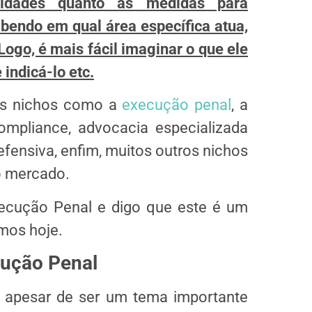
ridades quanto às medidas para
abendo em qual área específica atua,
Logo, é mais fácil imaginar o que ele
 indicá-lo etc.
ios nichos como a
execução penal
, a
ompliance, advocacia especializada
efensiva, enfim, muitos outros nichos
o mercado.
xecução Penal e digo que este é um
mos hoje.
cução Penal
e, apesar de ser um tema importante