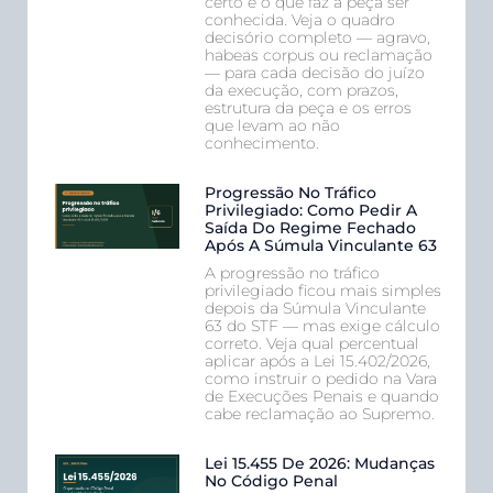
certo é o que faz a peça ser
conhecida. Veja o quadro
decisório completo — agravo,
habeas corpus ou reclamação
— para cada decisão do juízo
da execução, com prazos,
estrutura da peça e os erros
que levam ao não
conhecimento.
Progressão No Tráfico
Privilegiado: Como Pedir A
Saída Do Regime Fechado
Após A Súmula Vinculante 63
A progressão no tráfico
privilegiado ficou mais simples
depois da Súmula Vinculante
63 do STF — mas exige cálculo
correto. Veja qual percentual
aplicar após a Lei 15.402/2026,
como instruir o pedido na Vara
de Execuções Penais e quando
cabe reclamação ao Supremo.
Lei 15.455 De 2026: Mudanças
No Código Penal