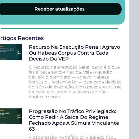
Receber atualizações
rtigos Recentes
Recurso Na Execução Penal: Agravo
Ou Habeas Corpus Contra Cada
Decisão Da VEP
O recurso na execução penal certo é o que
faz a peça ser conhecida. Veja o quadro
decisório completo — agravo, habeas
corpus ou reclamação — para cada decisão
do juízo da execução, com prazos, estrutura
da peça e os erros que levam ao não
conhecimento.
Progressão No Tráfico Privilegiado:
Como Pedir A Saída Do Regime
Fechado Após A Súmula Vinculante
63
A progressão no tráfico privilegiado ficou