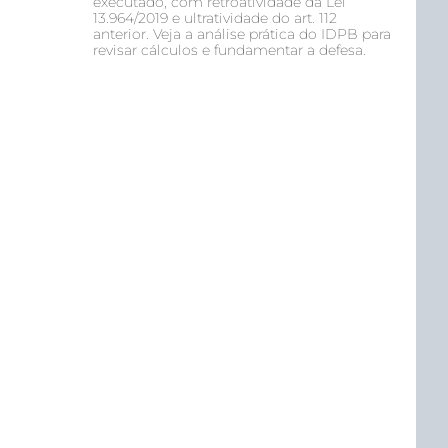
executado, com retroatividade da Lei
13.964/2019 e ultratividade do art. 112
anterior. Veja a análise prática do IDPB para
revisar cálculos e fundamentar a defesa.