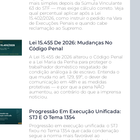
mais simples depois da Súmula Vinculante
63 do STF — mas exige cálculo correto. Veja
qual percentual aplicar após a Lei
15.402/2026, como instruir o pedido na Vara
de Execuções Penais e quando cabe
reclamação ao Supremo.
Lei 15.455 De 2026: Mudanças No
Código Penal
A Lei 15.455 de 2026 alterou o Código Penal
e a Lei Maria da Penha para proteger o
trabalhador doméstico resgatado de
condição análoga à de escravo. Entenda o
que muda no art. 129, §9º, o dever de
comunicação em 48h e as medidas
protetivas — e por que a pena NÃO
aumentou, ao contrário do que a imprensa
noticiou.
Progressão Em Execução Unificada:
STJ E O Tema 1354
Progressão em execução unificada: o STJ
fixou no Tema 1354 que cada condenação
segue a norma mais favorável ao