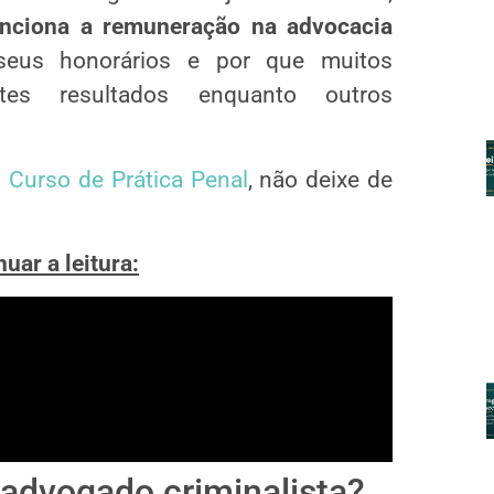
nciona a remuneração na advocacia
 seus honorários e por que muitos
ntes resultados enquanto outros
o
Curso de Prática Penal
, não deixe de
uar a leitura:
 advogado criminalista?