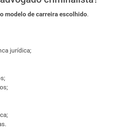
o modelo de carreira escolhido
.
a jurídica;
s;
os;
ca;
as.