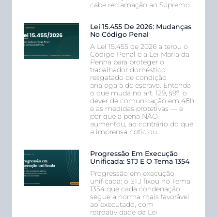
cabe reclamação ao Supremo.
Lei 15.455 De 2026: Mudanças
No Código Penal
A Lei 15.455 de 2026 alterou o
Código Penal e a Lei Maria da
Penha para proteger o
trabalhador doméstico
resgatado de condição
análoga à de escravo. Entenda
o que muda no art. 129, §9º, o
dever de comunicação em 48h
e as medidas protetivas — e
por que a pena NÃO
aumentou, ao contrário do que
a imprensa noticiou.
Progressão Em Execução
Unificada: STJ E O Tema 1354
Progressão em execução
unificada: o STJ fixou no Tema
1354 que cada condenação
segue a norma mais favorável
ao executado, com
retroatividade da Lei