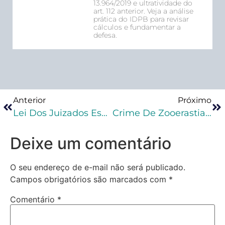
13.964/2019 e ultratividade do
art. 112 anterior. Veja a análise
prática do IDPB para revisar
cálculos e fundamentar a
defesa.
Anterior
Próximo
Lei Dos Juizados Especiais Se Aplica A Casos De Violência Contra A Mulher?
Crime De Zooerastia: Prática De Sexo Com Animais Pode Virar Crime Hediondo
Deixe um comentário
O seu endereço de e-mail não será publicado.
Campos obrigatórios são marcados com
*
Comentário
*