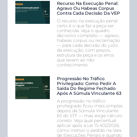
Recurso Na Execução Penal:
Agravo Ou Habeas Corpus
Contra Cada Decisão Da VEP
O recurso na execução penal
certo é o que faz a peça ser
conhecida. Veja o quadro
decisório completo — agravo,
habeas corpus ou reclamação
— para cada decisão do juízo
da execução, com prazos,
estrutura da peça e os erros
que levam ao não
conhecimento.
Progressão No Tráfico
Privilegiado: Como Pedir A
Saída Do Regime Fechado
Após A Súmula Vinculante 63
A progressão no tráfico
privilegiado ficou mais simples
depois da Súmula Vinculante
63 do STF — mas exige cálculo
correto. Veja qual percentual
aplicar após a Lei 15.402/2026,
como instruir o pedido na Vara
de Execuções Penais e quando