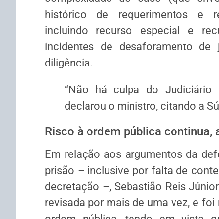
histórico de requerimentos e re
incluindo
recurso especial
e
rec
incidentes de
desaforamento
de j
diligência.
“Não há culpa do Judiciário
declarou o ministro, citando a
Sú
Risco à ordem pública continua,
Em relação aos argumentos da defe
prisão – inclusive por falta de con
decretação –, Sebastião Reis Júnior
revisada por mais de uma vez, e foi
ordem pública, tendo em vista q