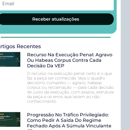
Receber atualizações
rtigos Recentes
Recurso Na Execução Penal: Agravo
Ou Habeas Corpus Contra Cada
Decisão Da VEP
O recurso na execução penal certo é o que
faz a peça ser conhecida. Veja o quadro
decisório completo — agravo, habeas
corpus ou reclamação — para cada decisão
do juízo da execução, com prazos, estrutura
da peça e os erros que levam ao não
conhecimento.
Progressão No Tráfico Privilegiado:
Como Pedir A Saída Do Regime
Fechado Após A Súmula Vinculante