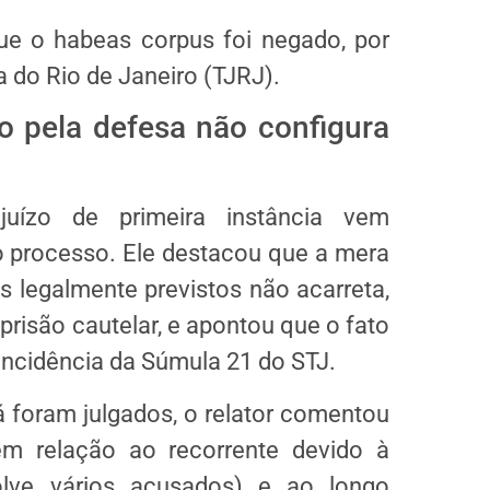
que o
habeas corpus
foi negado, por
a do Rio de Janeiro (TJRJ).
 pela defesa não configura
juízo de primeira instância vem
 processo. Ele destacou que a mera
 legalmente previstos não acarreta,
risão cautelar, e apontou que o fato
 incidência da
Súmula 21
do STJ.
 foram julgados, o relator comentou
 relação ao recorrente devido à
lve vários acusados) e ao longo