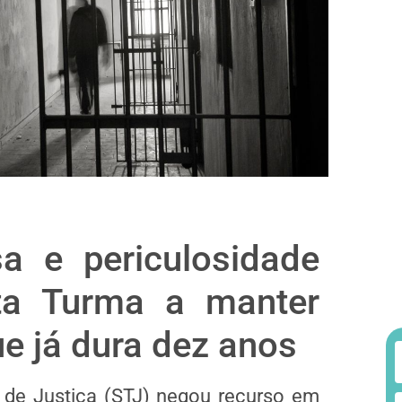
a e periculosidade
ta Turma a manter
ue já dura dez anos
l de Justiça (STJ) negou
recurso em